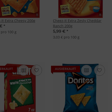
-It Extra Cheesy 200g
Cheez-It Extra Zesty Cheddar
Ranch 200g
 €
*
5,99 €
*
 pro 100 g
3,03 € pro 100 g
ERKAUFT
AUSVERKAUFT