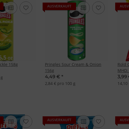
AUSVERKAUFT
AUSV
ickle 158g
Pringles Sour Cream & Onion
Rold 
156g
MHD: 
4,49 €
*
3,99
 g
2,84 € pro 100 g
14,10 
AUSVERKAUFT
AUSV