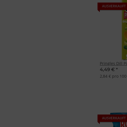
AUSVERKAUFT
Pringles Dill P
4,49 €
*
2,84 € pro 100
AUSVERKAUFT