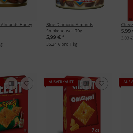
 Almonds Honey
Blue Diamond Almonds
Cheez
Smokehouse 170g
5,99
5,99 €
*
3,03 €
kg
35,24 € pro 1 kg
AUSVERKAUFT
AUSV