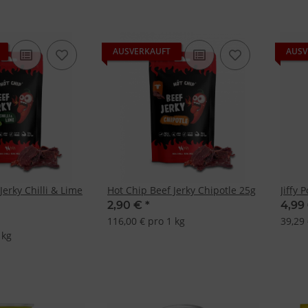
AUSVERKAUFT
AUSV
Jerky Chilli & Lime
Hot Chip Beef Jerky Chipotle 25g
Jiffy
2,90 €
*
4,99
116,00 € pro 1 kg
39,29 
 kg