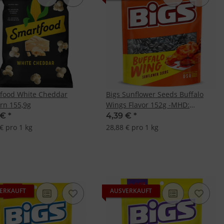
food White Cheddar
Bigs Sunflower Seeds Buffalo
rn 155,9g
Wings Flavor 152g -MHD:
10.09.2025-
 €
*
4,39 €
*
€ pro 1 kg
28,88 € pro 1 kg
ERKAUFT
AUSVERKAUFT