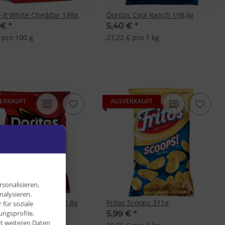
-It White Cheddar 198g
Doritos Cool Ranch 198,4g
 €
*
5,40 €
*
 pro 100 g
27,22 € pro 1 kg
ERKAUFT
AUSVERKAUFT
sonalisieren,
nalysieren.
os Nacho Cheese 311,8g
Fritos Scoops 311g
für soziale
ngsprofile.
 €
*
5,99 €
*
it weiteren Daten