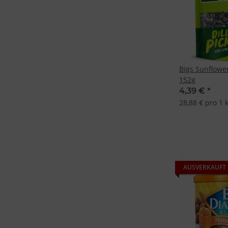
Bigs Sunflower
152g
4,39 €
*
28,88 € pro 1 
AUSVERKAUFT