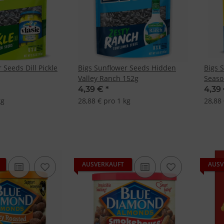
 Seeds Dill Pickle
Bigs Sunflower Seeds Hidden
Bigs 
Valley Ranch 152g
Seaso
4,39 €
*
4,39
kg
28,88 € pro 1 kg
28,88 
AUSVERKAUFT
AUSV