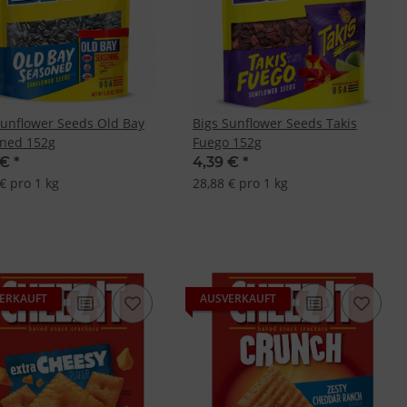
Sunflower Seeds Old Bay
Bigs Sunflower Seeds Takis
ned 152g
Fuego 152g
 €
*
4,39 €
*
€ pro 1 kg
28,88 € pro 1 kg
ERKAUFT
AUSVERKAUFT