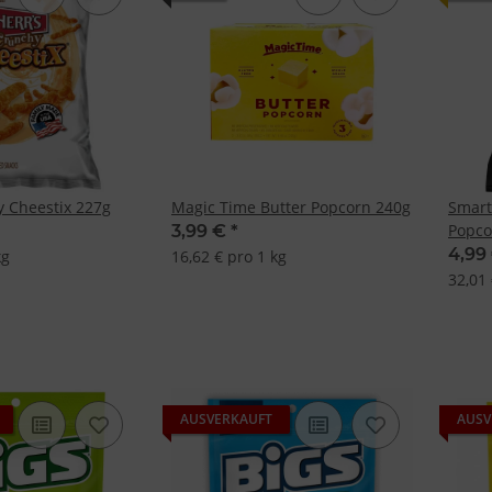
y Cheestix 227g
Magic Time Butter Popcorn 240g
Smart
Popco
3,99 €
*
4,99
kg
16,62 € pro 1 kg
32,01 
AUSVERKAUFT
AUSV