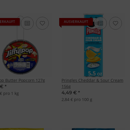
ERKAUFT
AUSVERKAUFT
 Pop Butter Popcorn 127g
Pringles Cheddar & Sour Cream
156g
 €
*
4,49 €
*
€ pro 1 kg
2,84 € pro 100 g