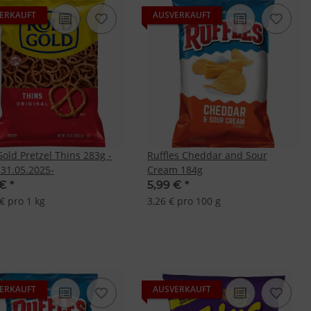
ERKAUFT
AUSVERKAUFT
Gold Pretzel Thins 283g -
Ruffles Cheddar and Sour
31.05.2025-
Cream 184g
 €
*
5,99 €
*
€ pro 1 kg
3,26 € pro 100 g
ERKAUFT
AUSVERKAUFT