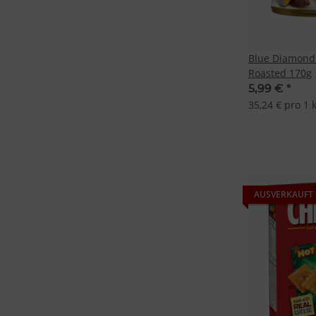
Blue Diamond
Roasted 170g
5,99 €
*
35,24 € pro 1 
AUSVERKAUFT