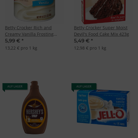
Betty Crocker Rich and
Betty Crocker Super Moist
Creamy Vanilla Frosting
Devil's Food Cake Mix 423g
453g
5,99 €
*
5,49 €
*
13,22 € pro 1 kg
12,98 € pro 1 kg
AUF LAGER
AUF LAGER