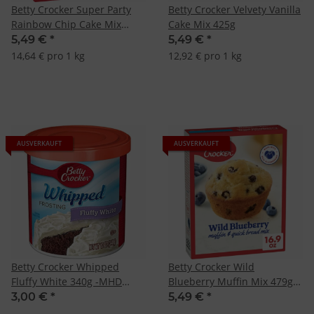
Betty Crocker Super Party
Betty Crocker Velvety Vanilla
Rainbow Chip Cake Mix
Cake Mix 425g
375g
5,49 €
*
5,49 €
*
14,64 € pro 1 kg
12,92 € pro 1 kg
AUSVERKAUFT
AUSVERKAUFT
Betty Crocker Whipped
Betty Crocker Wild
Fluffy White 340g -MHD
Blueberry Muffin Mix 479g -
12.10.22-
MHD: 09.08.2024-
3,00 €
*
5,49 €
*