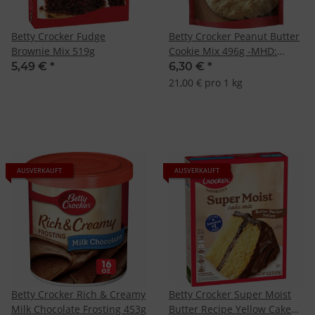
Betty Crocker Fudge
Betty Crocker Peanut Butter
Brownie Mix 519g
Cookie Mix 496g -MHD:
13.11.2025-
5,49 €
*
6,30 €
*
21,00 € pro 1 kg
AUSVERKAUFT
AUSVERKAUFT
Betty Crocker Rich & Creamy
Betty Crocker Super Moist
Milk Chocolate Frosting 453g
Butter Recipe Yellow Cake