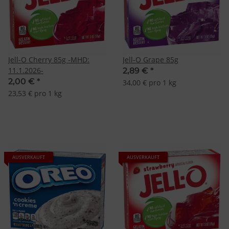
Jell-O Cherry 85g -MHD:
Jell-O Grape 85g
11.1.2026-
2,89 €
*
2,00 €
*
34,00 € pro 1 kg
23,53 € pro 1 kg
AUSVERKAUFT
AUSVERKAUFT