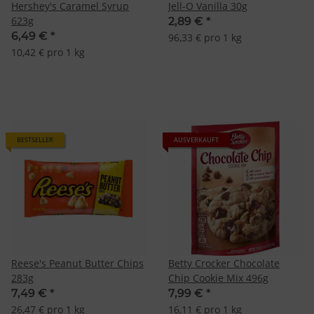
Hershey's Caramel Syrup
Jell-O Vanilla 30g
623g
2,89 €
*
6,49 €
*
96,33 € pro 1 kg
10,42 € pro 1 kg
BESTSELLER
AUSVERKAUFT
Reese's Peanut Butter Chips
Betty Crocker Chocolate
283g
Chip Cookie Mix 496g
7,49 €
*
7,99 €
*
26,47 € pro 1 kg
16,11 € pro 1 kg