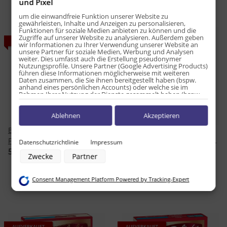
und Pixel
um die einwandfreie Funktion unserer Website zu
gewährleisten, Inhalte und Anzeigen zu personalisieren,
Funktionen für soziale Medien anbieten zu können und die
Zugriffe auf unserer Website zu analysieren. Außerdem geben
AUSVERKAUFT
AUSVERKAUFT
wir Informationen zu Ihrer Verwendung unserer Website an
unsere Partner für soziale Medien, Werbung und Analysen
weiter. Dies umfasst auch die Erstellung pseudonymer
Nutzungsprofile. Unsere Partner (Google Advertising Products)
führen diese Informationen möglicherweise mit weiteren
Daten zusammen, die Sie ihnen bereitgestellt haben (bspw.
anhand eines persönlichen Accounts) oder welche sie im
Rahmen Ihrer Nutzung der Dienste gesammelt haben (bspw.
Nutzungsdaten anderer Geräte). Ihre Einwilligung zur Nutzung
von Cookies und Pixeln können Sie jederzeit widerrufen,
Ablehnen
Akzeptieren
indem Sie auf den Datenschutz-Button links unten klicken und
dort die entsprechenden Anpassungen vornehmen.
Betty Crocker Super Moist
Betty Crocker Super Moist
Zwecke der Datenverarbeitung durch unsere Partner:
French Vanilla Cake Mix
Lemon Cake Mix 375g -MHD:
Datenschutzrichtlinie
Impressum
Speichern von oder Zugriff auf Informationen auf einem Endgerät
423g
06.04.2045-
5,49 €
*
5,87 €
*
Zwecke
Partner
Verwendung reduzierter Daten zur Auswahl von Werbeanzeigen
15,66 € pro 1 kg
Erstellung von Profilen für personalisierte Werbung
Verwendung von Profilen zur Auswahl personalisierter Werbung
Consent Management Platform Powered by Tracking-Expert
Erstellung von Profilen zur Personalisierung von Inhalten
Verwendung von Profilen zur Auswahl personalisierter Inhalte
Messung der Werbeleistung
Messung der Performance von Inhalten
Analyse von Zielgruppen durch Statistiken oder Kombinationen von
Daten aus verschiedenen Quellen
AUSVERKAUFT
AUSVERKAUFT