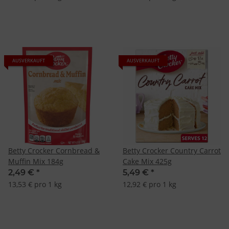
AUSVERKAUFT
AUSVERKAUFT
Betty Crocker Cornbread &
Betty Crocker Country Carrot
Muffin Mix 184g
Cake Mix 425g
2,49 €
*
5,49 €
*
13,53 € pro 1 kg
12,92 € pro 1 kg