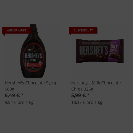
AUSVERKAUFT
AUSVERKAUFT
Hershey's Chocolate Syrup
Hershey's Milk Chocolate
680g
Chips 326g
6,49 €
*
5,99 €
*
9,54 € pro 1 kg
18,37 € pro 1 kg