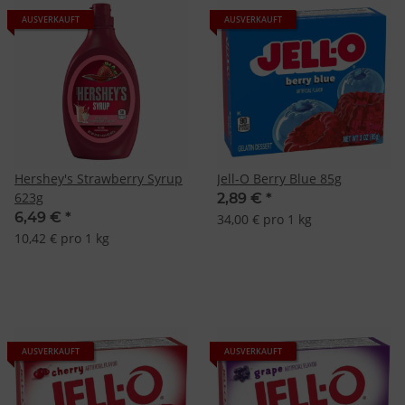
AUSVERKAUFT
AUSVERKAUFT
Hershey's Strawberry Syrup
Jell-O Berry Blue 85g
623g
2,89 €
*
6,49 €
*
34,00 € pro 1 kg
10,42 € pro 1 kg
AUSVERKAUFT
AUSVERKAUFT