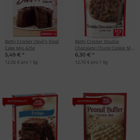
Betty Crocker Devil's Food
Betty Crocker Double
Cake Mix 425g
Chocolate Chunk Cookie Mix
496g -MHD:26.12.2025-
5,49 €
*
6,30 €
*
12,92 € pro 1 kg
12,70 € pro 1 kg
AUSVERKAUFT
AUSVERKAUFT