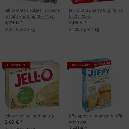
Jell-O Oreo Cookies 'n Creme
Jell-O Strawberry 85g -MHD:
Instant Pudding Mix 119g
02.03.2026-
3,79 €
*
2,89 €
*
31,85 € pro 1 kg
34,00 € pro 1 kg
AUSVERKAUFT
AUSVERKAUFT
Jell-O Vanilla Pudding 96g
Jiffy Apple Cinnamon Muffin
Mix 198g
3,49 €
*
2,40 €
*
3,64 € pro 100 g