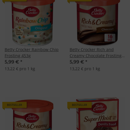
Betty Crocker Rainbow Chip
Betty Crocker Rich and
Frosting 453g
Creamy Chocolate Frosting
453g
5,99 €
*
5,99 €
*
13,22 € pro 1 kg
13,22 € pro 1 kg
BESTSELLER
BESTSELLER