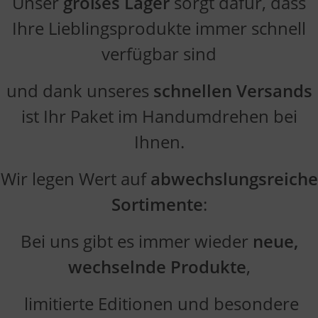
Unser
großes Lager
sorgt dafür, dass
Verwendung reduzierter Daten zur Auswahl von Inhalten
Ihre Lieblingsprodukte immer schnell
Besondere Features:
Verwendung genauer Standortdaten
verfügbar sind
Endgeräteeigenschaften zur Identifikation aktiv abfragen
und dank unseres
schnellen Versands
ist Ihr Paket im Handumdrehen bei
Ihnen.
Wir legen Wert auf
abwechslungsreiche
Sortimente
:
Bei uns gibt es immer wieder
neue,
wechselnde Produkte
,
limitierte Editionen und besondere