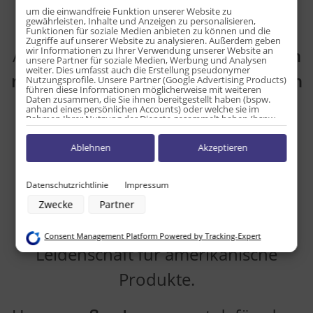
um die einwandfreie Funktion unserer Website zu
direkt importiert aus den USA.
gewährleisten, Inhalte und Anzeigen zu personalisieren,
Funktionen für soziale Medien anbieten zu können und die
Zugriffe auf unserer Website zu analysieren. Außerdem geben
wir Informationen zu Ihrer Verwendung unserer Website an
Als
familiengeführtes Unternehmen
unsere Partner für soziale Medien, Werbung und Analysen
weiter. Dies umfasst auch die Erstellung pseudonymer
mit echten amerikanischen Wurzeln
Nutzungsprofile. Unsere Partner (Google Advertising Products)
führen diese Informationen möglicherweise mit weiteren
Daten zusammen, die Sie ihnen bereitgestellt haben (bspw.
wissen wir,
anhand eines persönlichen Accounts) oder welche sie im
Rahmen Ihrer Nutzung der Dienste gesammelt haben (bspw.
Nutzungsdaten anderer Geräte). Ihre Einwilligung zur Nutzung
was authentischen US-Geschmack
von Cookies und Pixeln können Sie jederzeit widerrufen,
Ablehnen
Akzeptieren
indem Sie auf den Datenschutz-Button links unten klicken und
dort die entsprechenden Anpassungen vornehmen.
ausmacht.
Zwecke der Datenverarbeitung durch unsere Partner:
Datenschutzrichtlinie
Impressum
Speichern von oder Zugriff auf Informationen auf einem Endgerät
Seit vielen Jahren stehen wir für
Zwecke
Partner
Verwendung reduzierter Daten zur Auswahl von Werbeanzeigen
Erstellung von Profilen für personalisierte Werbung
Qualität, Verlässlichkeit und
Verwendung von Profilen zur Auswahl personalisierter Werbung
Consent Management Platform Powered by Tracking-Expert
Erstellung von Profilen zur Personalisierung von Inhalten
Leidenschaft für amerikanische
Verwendung von Profilen zur Auswahl personalisierter Inhalte
Messung der Werbeleistung
Messung der Performance von Inhalten
Produkte.
Analyse von Zielgruppen durch Statistiken oder Kombinationen von
Daten aus verschiedenen Quellen
Entwicklung und Verbesserung der Angebote