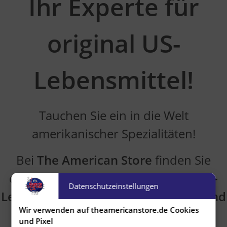
Ihr Experte für
original
US-
Lebensmittel!
Tauchen Sie ein in die Welt
amerikanischer Spezialitäten!
Bei
The American Store
finden Sie
die
beste Auswahl an originalen US-
Datenschutzeinstellungen
Lebensmitteln, Snacks, Getränken und
Wir verwenden auf theamericanstore.de Cookies
Spezialprodukten
und Pixel