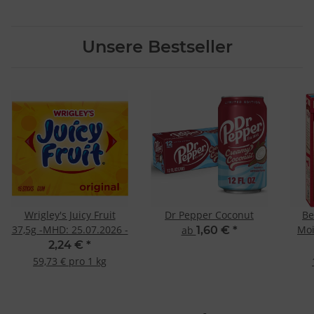
Unsere Bestseller
Wrigley's Juicy Fruit
Dr Pepper Coconut
Be
37,5g -MHD: 25.07.2026 -
Moi
ab
1,60 €
*
2,24 €
*
59,73 € pro 1 kg