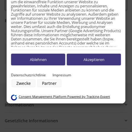
um die einwandfreie Funktion unserer Website zu
gewährleisten, Inhalte und Anzeigen zu personalisieren,
Funktionen für soziale Medien anbieten zu können und die
Zugriffe auf unserer Website zu analysieren. Außerdem geben
wir Informationen zu Ihrer Verwendung unserer Website an
Einträge insgesamt: 0
unsere Partner für soziale Medien, Werbung und Analysen
weiter. Dies umfasst auch die Erstellung pseudonymer
Nutzungsprofile. Unsere Partner (Google Advertising Products)
führen diese Informationen möglicherweise mit weiteren
Daten zusammen, die Sie ihnen bereitgestellt haben (bspw.
anhand eines persönlichen Accounts) oder welche sie im
Rahmen Ihrer Nutzung der Dienste gesammelt haben (bspw.
x
Leider befinden sich noch keine News-Beiträge im
Nutzungsdaten anderer Geräte). Ihre Einwilligung zur Nutzung
von Cookies und Pixeln können Sie jederzeit widerrufen,
Archiv.
Ablehnen
Akzeptieren
indem Sie auf den Datenschutz-Button links unten klicken und
dort die entsprechenden Anpassungen vornehmen.
Zwecke der Datenverarbeitung durch unsere Partner:
Datenschutzrichtlinie
Impressum
Speichern von oder Zugriff auf Informationen auf einem Endgerät
Zwecke
Partner
Verwendung reduzierter Daten zur Auswahl von Werbeanzeigen
Erstellung von Profilen für personalisierte Werbung
Verwendung von Profilen zur Auswahl personalisierter Werbung
Consent Management Platform Powered by Tracking-Expert
Erstellung von Profilen zur Personalisierung von Inhalten
Verwendung von Profilen zur Auswahl personalisierter Inhalte
Informationen
Messung der Werbeleistung
Messung der Performance von Inhalten
Analyse von Zielgruppen durch Statistiken oder Kombinationen von
Gesetzliche Informationen
Daten aus verschiedenen Quellen
Entwicklung und Verbesserung der Angebote
Verwendung reduzierter Daten zur Auswahl von Inhalten