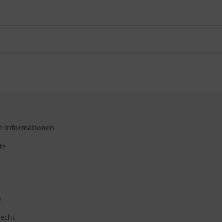
e Informationen
tz
m
recht