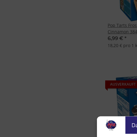
Pop Tarts Fro
Cinnamon 38
6,99 €
*
18,20 € pro 1 
AUSVERKAUFT
D