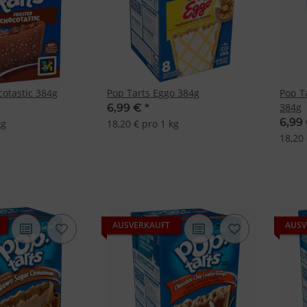
cotastic 384g
Pop Tarts Eggo 384g
Pop T
384g
6,99 €
*
6,99
kg
18,20 € pro 1 kg
18,20 
AUSVERKAUFT
AUSV