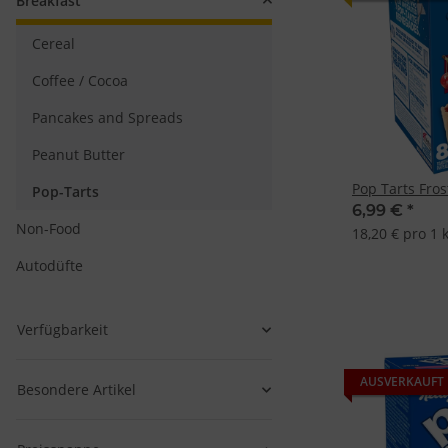
Breakfast
Cereal
Coffee / Cocoa
Pancakes and Spreads
Peanut Butter
Pop Tarts Fro
Pop-Tarts
6,99 €
*
Non-Food
18,20 € pro 1 
Autodüfte
Verfügbarkeit
AUSVERKAUFT
Besondere Artikel