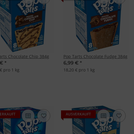
arts Chocolate Chip 384g
Pop Tarts Chocolate Fudge 384g
 €
*
6,99 €
*
€ pro 1 kg
18,20 € pro 1 kg
ERKAUFT
AUSVERKAUFT