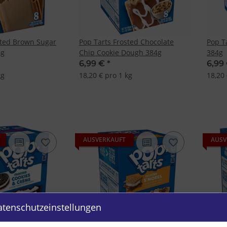
sted Brown Sugar
Pop Tarts Frosted Chocolate
Pop T
4g
Chip Cookie Dough 384g
384g
6,99 €
*
6,99
kg
18,20 € pro 1 kg
18,20 
AUSVERKAUFT
AUSV
atenschutzeinstellungen