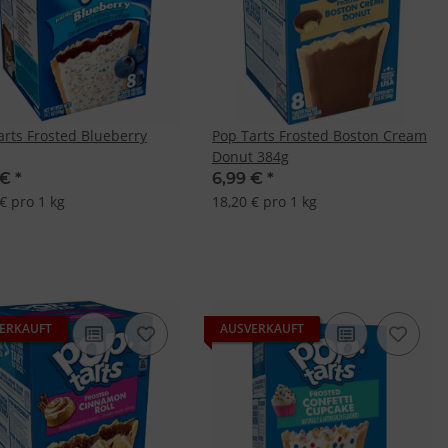
arts Frosted Blueberry
Pop Tarts Frosted Boston Cream
Donut 384g
 €
*
6,99 €
*
€ pro 1 kg
18,20 € pro 1 kg
ERKAUFT
AUSVERKAUFT