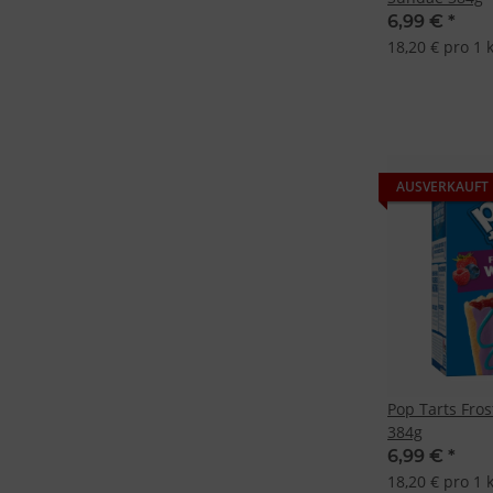
Besondere Featu
6,99 €
*
Verwendung gen
18,20 € pro 1 
Endgeräteeigensc
AUSVERKAUFT
Pop Tarts Fros
384g
6,99 €
*
18,20 € pro 1 