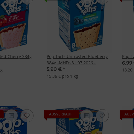
sted Cherry 384g
Pop Tarts Unfrosted Blueberry
Pop T
384g -MHD:-31.07.2026 -
6,99
5,90 €
*
kg
18,20 
15,36 € pro 1 kg
AUSVERKAUFT
AUSV