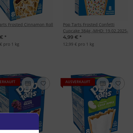
arts Frosted Cinnamon Roll
Pop Tarts Frosted Confetti
Cupcake 384g -MHD: 19.02.2025-
 €
*
4,99 €
*
€ pro 1 kg
12,99 € pro 1 kg
ERKAUFT
AUSVERKAUFT