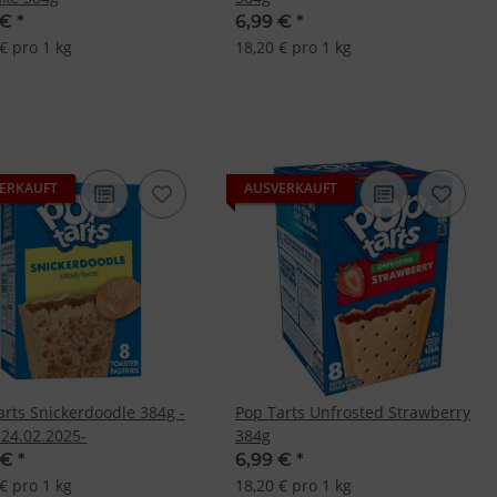
 €
*
6,99 €
*
€ pro 1 kg
18,20 € pro 1 kg
ERKAUFT
AUSVERKAUFT
arts Snickerdoodle 384g -
Pop Tarts Unfrosted Strawberry
24.02.2025-
384g
 €
*
6,99 €
*
€ pro 1 kg
18,20 € pro 1 kg