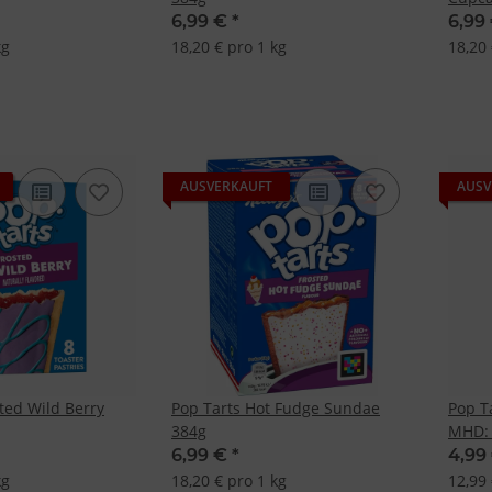
res:
6,99 €
*
6,99
auer Standortdaten
kg
18,20 € pro 1 kg
18,20 
haften zur Identifikation aktiv abfragen
AUSVERKAUFT
AUSV
ted Wild Berry
Pop Tarts Hot Fudge Sundae
Pop T
384g
MHD: 
6,99 €
*
4,99
kg
18,20 € pro 1 kg
12,99 