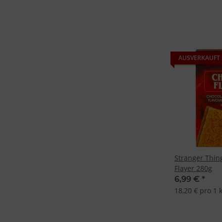
AUSVERKAUFT
Stranger Thin
Flayer 280g
6,99 €
*
18,20 € pro 1 