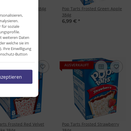
arts Frosted Grape 384g
Pop Tarts Frosted Green Apple
384g
 €
*
sonalisieren,
nalysieren.
6,99 €
*
€ pro 1 kg
für soziale
ngsprofile.
it weiteren Daten
der welche sie im
Ihre Einwilligung
tenschutz-Button
ERKAUFT
AUSVERKAUFT
kzeptieren
arts Frosted Red Velvet
Pop Tarts Frosted Strawberry
ke 384g
384g