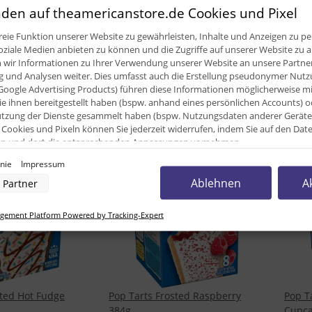
den auf theamericanstore.de Cookies und Pixel
sted Cookies and
Pop Tarts Frosted Frosted
Pop T
S'Mores 384g
6,99
eie Funktion unserer Website zu gewährleisten, Inhalte und Anzeigen zu per
oziale Medien anbieten zu können und die Zugriffe auf unserer Website zu a
6,99 €
*
18,20 
ir Informationen zu Ihrer Verwendung unserer Website an unsere Partner 
kg
18,20 € pro 1 kg
und Analysen weiter. Dies umfasst auch die Erstellung pseudonymer Nutzu
Google Advertising Products) führen diese Informationen möglicherweise m
e ihnen bereitgestellt haben (bspw. anhand eines persönlichen Accounts) o
zung der Dienste gesammelt haben (bspw. Nutzungsdaten anderer Geräte). 
Cookies und Pixeln können Sie jederzeit widerrufen, indem Sie auf den Da
cken und dort die entsprechenden Anpassungen vornehmen.
AUSVERKAUFT
AUSV
inie
Impressum
nverarbeitung durch unsere Partner:
Ablehnen
A
Partner
der Zugriff auf Informationen auf einem Endgerät
uzierter Daten zur Auswahl von Werbeanzeigen
rofilen für personalisierte Werbung
ement Platform Powered by Tracking-Expert
Profilen zur Auswahl personalisierter Werbung
rofilen zur Personalisierung von Inhalten
Profilen zur Auswahl personalisierter Inhalte
rbeleistung
rformance von Inhalten
lgruppen durch Statistiken oder Kombinationen von Daten aus verschiedenen Quellen
d Verbesserung der Angebote
sted Hot Fudge
Pop Tarts Frosted Raspberry
Pop T
zierter Daten zur Auswahl von Inhalten
384g
Cupca