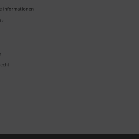
e Informationen
tz
m
recht