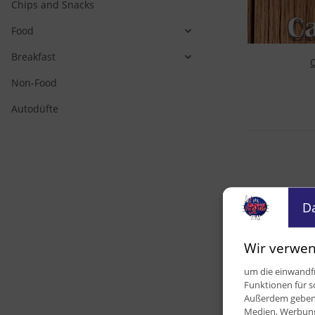
Chips and Snacks
Food
Breakfast
Non-Food
Autodüfte
D
Wir verwen
Li
Ca
um die einwandfr
Funktionen für s
6,2
Außerdem geben w
Medien, Werbung 