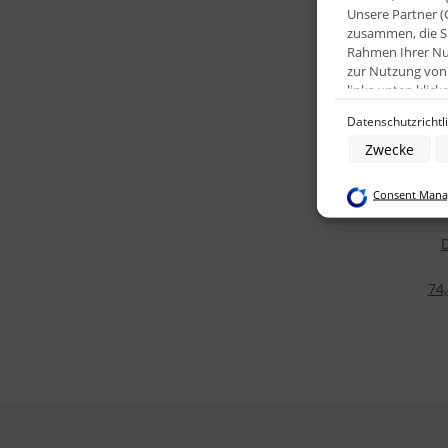
Unsere Partner (
zusammen, die Si
Rahmen Ihrer Nut
zur Nutzung von 
links unten kli
Datenschutzrichtl
Zwecke der Date
Zwecke
Speichern von o
Verwendung red
Erstellung von P
Consent Manag
Verwendung von 
Erstellung von P
Verwendung von 
Messung der We
Messung der Pe
Analyse von Zie
74,
Entwicklung un
Verwendung redu
Besondere Featu
Verwendung gen
Endgeräteeigensc