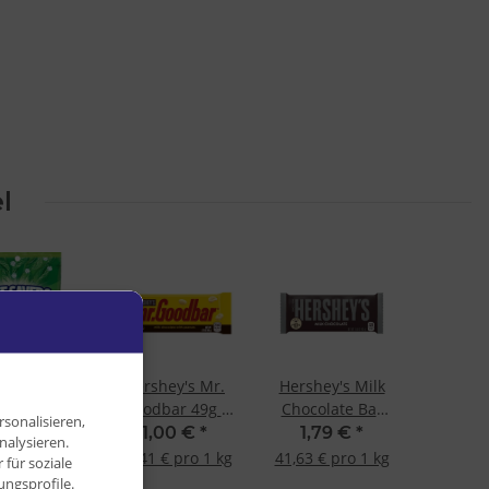
l
avers Wint-
Hershey's Mr.
Hershey's Milk
reen 177g
Goodbar 49g -
Chocolate Bar
sonalisieren,
MHD-30.03.24-
43g
,90 €
*
1,00 €
*
1,79 €
*
nalysieren.
 € pro 1 kg
20,41 € pro 1 kg
41,63 € pro 1 kg
für soziale
ngsprofile.