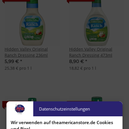
Hidden Valley Original
Hidden Valley Original
Ranch Dressing 236ml
Ranch Dressing 473ml
5,99 €
*
8,90 €
*
25,38 € pro 1 l
18,82 € pro 1 l
AUSVERKAUFT
AUSVERKAUFT
Datenschutzeinstellungen
Wir verwenden auf theamericanstore.de Cookies
und Pixel