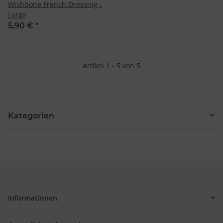
Entwicklung und Verbesserung der Angebote
Wishbone French Dressing -
Verwendung reduzierter Daten zur Auswahl von Inhalten
Large
Besondere Features:
5,90 €
*
Verwendung genauer Standortdaten
Endgeräteeigenschaften zur Identifikation aktiv abfragen
Artikel 1 - 5 von 5
Kategorien
Informationen