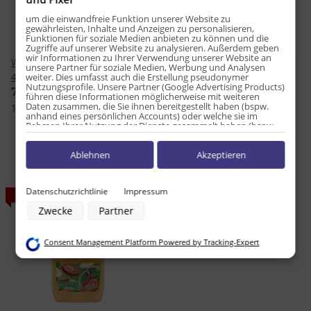
um die einwandfreie Funktion unserer Website zu
gewährleisten, Inhalte und Anzeigen zu personalisieren,
Funktionen für soziale Medien anbieten zu können und die
Zugriffe auf unserer Website zu analysieren. Außerdem geben
wir Informationen zu Ihrer Verwendung unserer Website an
Wish Bone Creamy Caesar
Wish Bone Ranch Dressing
unsere Partner für soziale Medien, Werbung und Analysen
444ml
237ml
weiter. Dies umfasst auch die Erstellung pseudonymer
Nutzungsprofile. Unsere Partner (Google Advertising Products)
7,99 €
*
4,99 €
*
führen diese Informationen möglicherweise mit weiteren
Daten zusammen, die Sie ihnen bereitgestellt haben (bspw.
18,00 € pro 1 l
21,05 € pro 1 l
anhand eines persönlichen Accounts) oder welche sie im
Rahmen Ihrer Nutzung der Dienste gesammelt haben (bspw.
Nutzungsdaten anderer Geräte). Ihre Einwilligung zur Nutzung
von Cookies und Pixeln können Sie jederzeit widerrufen,
Ablehnen
Akzeptieren
indem Sie auf den Datenschutz-Button links unten klicken und
dort die entsprechenden Anpassungen vornehmen.
Zwecke der Datenverarbeitung durch unsere Partner:
Datenschutzrichtlinie
Impressum
AUSVERKAUFT
Speichern von oder Zugriff auf Informationen auf einem Endgerät
Zwecke
Partner
Verwendung reduzierter Daten zur Auswahl von Werbeanzeigen
Erstellung von Profilen für personalisierte Werbung
Verwendung von Profilen zur Auswahl personalisierter Werbung
Consent Management Platform Powered by Tracking-Expert
Erstellung von Profilen zur Personalisierung von Inhalten
Verwendung von Profilen zur Auswahl personalisierter Inhalte
Messung der Werbeleistung
Messung der Performance von Inhalten
Analyse von Zielgruppen durch Statistiken oder Kombinationen von
Daten aus verschiedenen Quellen