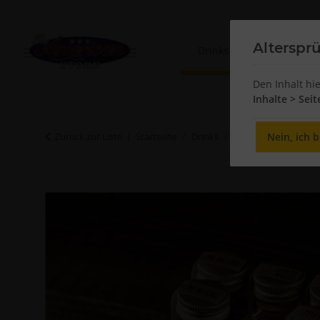
Alterspr
Drinks
Sweets
Den Inhalt hi
Inhalte > Sei
Nein, ich b
Zurück zur Liste
Startseite
Drinks
Moonshine
8er 