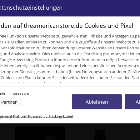
inkl. 19% USt. , zzgl.
Versand
atenschutzeinstellungen
Momentan nicht verfügbar
den auf theamericanstore.de Cookies und Pixel
eie Funktion unserer Website zu gewährleisten, Inhalte und Anzeigen zu per
oziale Medien anbieten zu können und die Zugriffe auf unserer Website zu a
ir Informationen zu Ihrer Verwendung unserer Website an unsere Partner 
ügbar
und Analysen weiter. Dies umfasst auch die Erstellung pseudonymer Nutzu
Google Advertising Products) führen diese Informationen möglicherweise m
e ihnen bereitgestellt haben (bspw. anhand eines persönlichen Accounts) o
zung der Dienste gesammelt haben (bspw. Nutzungsdaten anderer Geräte). 
Cookies und Pixeln können Sie jederzeit widerrufen, indem Sie auf den Da
cken und dort die entsprechenden Anpassungen vornehmen.
inie
Impressum
nverarbeitung durch unsere Partner:
Ablehnen
A
Partner
der Zugriff auf Informationen auf einem Endgerät
uzierter Daten zur Auswahl von Werbeanzeigen
unden kauften dazu folgende Artike
rofilen für personalisierte Werbung
ement Platform Powered by Tracking-Expert
Profilen zur Auswahl personalisierter Werbung
rofilen zur Personalisierung von Inhalten
Profilen zur Auswahl personalisierter Inhalte
rbeleistung
rformance von Inhalten