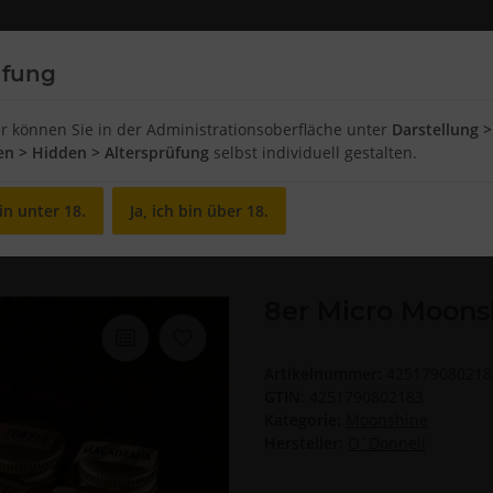
üfung
Chips and Snacks
Food
Breakfast
er können Sie in der Administrationsoberfläche unter
Darstellung >
ten > Hidden > Altersprüfung
selbst individuell gestalten.
in unter 18.
Ja, ich bin über 18.
Micro Moonshine Box
8er Micro Moons
Artikelnummer:
425179080218
GTIN:
4251790802183
Kategorie:
Moonshine
Hersteller:
O`Donnell