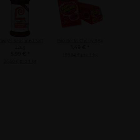
awry's Seasoned Salt
Pop Rocks Cherry 9,5g
226g
1,49 €
*
5,99 €
*
156,84 € pro 1 kg
26,50 € pro 1 kg