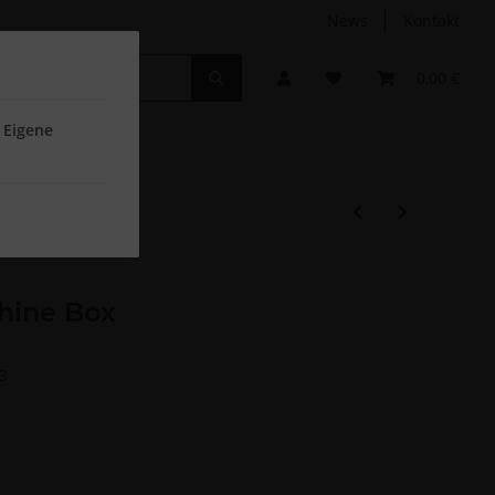
News
Kontakt
Non-Food
Autodüfte
0,00 €
 Eigene
hine Box
3