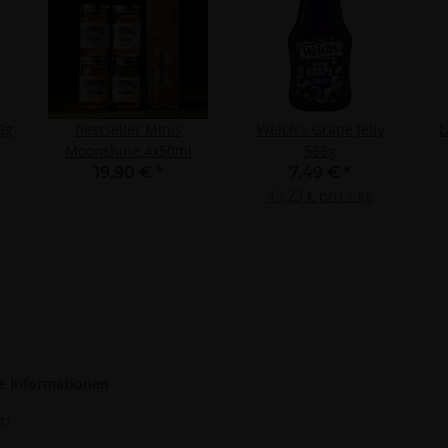
lgruppen durch Statistiken oder Kombinationen von Daten aus verschiedenen Quellen
d Verbesserung der Angebote
zierter Daten zur Auswahl von Inhalten
res:
auer Standortdaten
haften zur Identifikation aktiv abfragen
5g
Bestseller Minis
Welch's Grape Jelly
L
Moonshine 4x50ml
566g
19,90 €
*
7,49 €
*
13,23 € pro 1 kg
e Informationen
tz