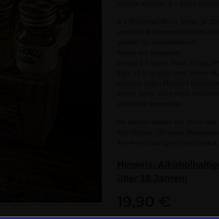
Unsere Kleinen: 8 x Micro Moon
8 x O’Donnell Micro Shots (je 20
abgefüllt in unseren stilechten 
perfekt für zwischendurch
immer ein Hingucker
jeweils 2 x Harte Nuss, Toffee, P
Egal ob in großer oder kleiner 
machen jeden Moment besonders.
sehen dabei auch noch verdammt 
ein echter Hingucker.
Du kannst unsere 8er Micro Box
mitnehmen. Übrigens überzeuge
ihrem einzigartigem Geschmack.
Hinweis: Alkoholhalti
über 18 Jahren!
19,90 €