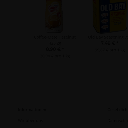
Analyse von Zie
Entwicklung un
Verwendung redu
Besondere Featu
Verwendung gen
Endgeräteeigensc
Coffee-Mate Hazelnut
Old Bay Seasoning 7
425,2g
7,49 €
*
8,90 €
*
99,87 € pro 1 kg
20,94 € pro 1 kg
Informationen
Gesetzlich
Wir über uns
Datenschu