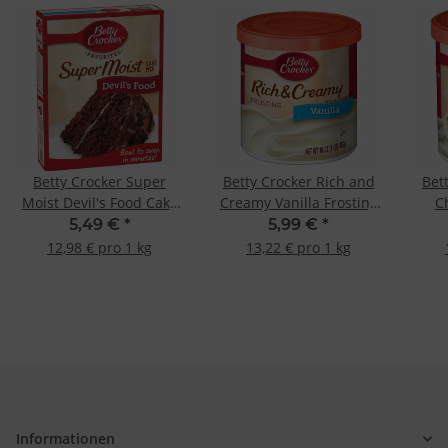
Betty Crocker Super
Betty Crocker Rich and
Bet
Moist Devil's Food Cake
Creamy Vanilla Frosting
C
Mix 423g
453g
5,49 €
*
5,99 €
*
12,98 € pro 1 kg
13,22 € pro 1 kg
Informationen