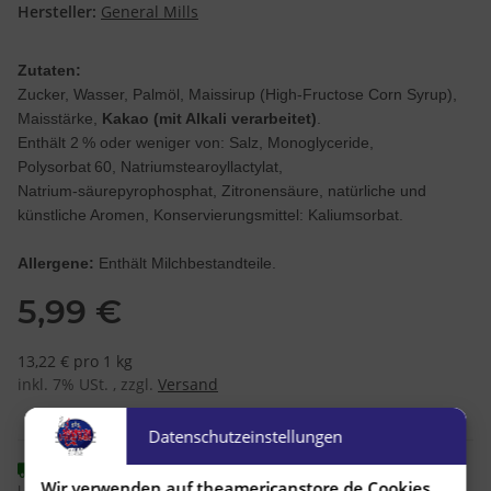
Hersteller:
General Mills
Zutaten:
Zucker, Wasser, Palmöl, Maissirup (High‑Fructose Corn Syrup),
Maisstärke,
Kakao (mit Alkali verarbeitet)
.
Enthält 2 % oder weniger von: Salz, Monoglyceride,
Polysorbat 60, Natriumstearoyllactylat,
Natrium‑säurepyrophosphat, Zitronensäure, natürliche und
künstliche Aromen, Konservierungsmittel: Kaliumsorbat.
Allergene:
Enthält Milchbestandteile.
5,99 €
13,22 € pro 1 kg
inkl. 7% USt. , zzgl.
Versand
Datenschutzeinstellungen
Sofort verfügbar
Wir verwenden auf theamericanstore.de Cookies
Lieferzeit:
1 - 2 Werktage
(DE - Ausland