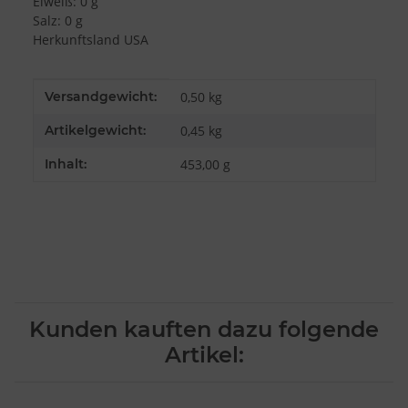
Eiweiß: 0 g
Daten aus verschiedenen Quellen
Salz: 0 g
Entwicklung und Verbesserung der Angebote
Verwendung reduzierter Daten zur Auswahl von Inhalten
Herkunftsland USA
Besondere Features:
Verwendung genauer Standortdaten
Produkteigenschaft
Wert
Endgeräteeigenschaften zur Identifikation aktiv abfragen
Versandgewicht:
0,50 kg
Artikelgewicht:
0,45
kg
Inhalt:
453,00 g
Kunden kauften dazu folgende
Artikel: