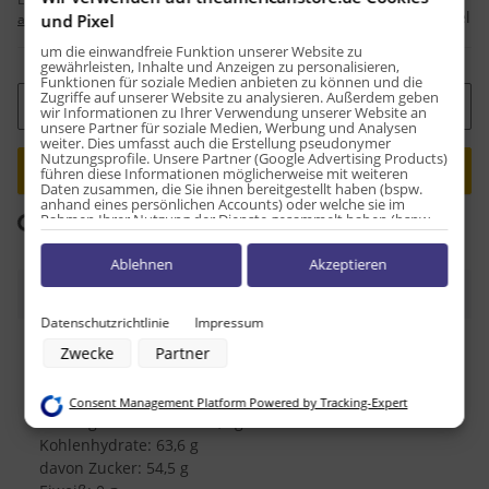
Frage zum Artikel
und Pixel
abweichend)
um die einwandfreie Funktion unserer Website zu
gewährleisten, Inhalte und Anzeigen zu personalisieren,
Funktionen für soziale Medien anbieten zu können und die
Zugriffe auf unserer Website zu analysieren. Außerdem geben
Stk
wir Informationen zu Ihrer Verwendung unserer Website an
unsere Partner für soziale Medien, Werbung und Analysen
weiter. Dies umfasst auch die Erstellung pseudonymer
Nutzungsprofile. Unsere Partner (Google Advertising Products)
führen diese Informationen möglicherweise mit weiteren
Daten zusammen, die Sie ihnen bereitgestellt haben (bspw.
anhand eines persönlichen Accounts) oder welche sie im
Rahmen Ihrer Nutzung der Dienste gesammelt haben (bspw.
oading...
Komponenten werden geladen ...
Nutzungsdaten anderer Geräte). Ihre Einwilligung zur Nutzung
von Cookies und Pixeln können Sie jederzeit widerrufen,
Ablehnen
Akzeptieren
indem Sie auf den Datenschutz-Button links unten klicken und
dort die entsprechenden Anpassungen vornehmen.
Beschreibung
Zwecke der Datenverarbeitung durch unsere Partner:
Datenschutzrichtlinie
Impressum
Speichern von oder Zugriff auf Informationen auf einem Endgerät
Zwecke
Partner
Nährwerttabelle pro 100g
Verwendung reduzierter Daten zur Auswahl von Werbeanzeigen
Erstellung von Profilen für personalisierte Werbung
Energie: 1.649,2kJ / 393,9kcal
Verwendung von Profilen zur Auswahl personalisierter Werbung
Fett: 15,2 g
Consent Management Platform Powered by Tracking-Expert
Erstellung von Profilen zur Personalisierung von Inhalten
davon ges. Fettsäuren: 6,1 g
Verwendung von Profilen zur Auswahl personalisierter Inhalte
Messung der Werbeleistung
Kohlenhydrate: 63,6 g
Messung der Performance von Inhalten
davon Zucker: 54,5 g
Analyse von Zielgruppen durch Statistiken oder Kombinationen von