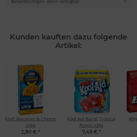
Benachrichtigen, wenn verfügbar
Kunden kauften dazu folgende
Artikel:
Kraft Macaroni & Cheese
Kool Aid Barrel Tropical
Wrig
206g
Punch 538g
2,90 €
*
7,49 €
*