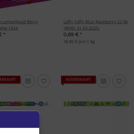
 Lemonhead Berry
Laffy Taffy Blue Raspberry 22,9g
ome 142g
:MHD: 31.03.2025:
 €
*
0,89 €
*
38,86 € pro 1 kg
ERKAUFT
AUSVERKAUFT