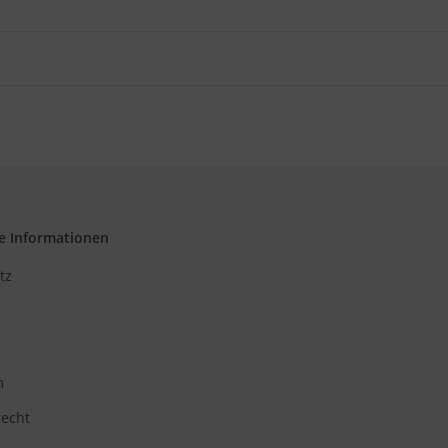
e Informationen
tz
m
recht