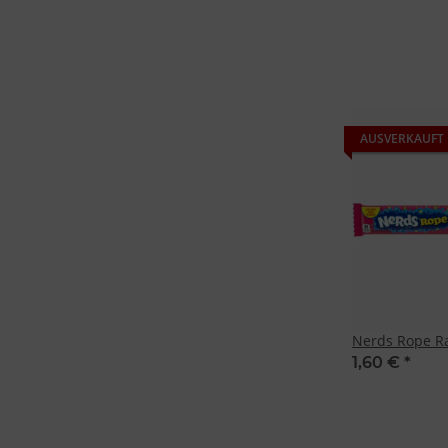
Besondere Featu
Verwendung gen
Endgeräteeigensc
AUSVERKAUFT
Nerds Rope R
1,60 €
*