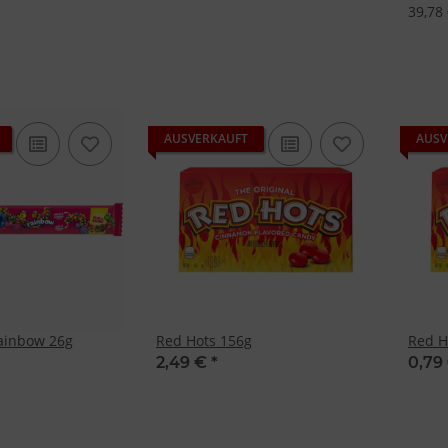
res:
39,78 
auer Standortdaten
haften zur Identifikation aktiv abfragen
AUSVERKAUFT
AUSV
ainbow 26g
Red Hots 156g
Red H
2,49 €
*
0,79