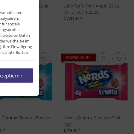
Taffy Mystery Swirl 22,9g
Laffy Taffy Sour Apple 22,9g
:MHD: 30.11.2025:
 €
*
sonalisieren,
nalysieren.
0,70 €
*
für soziale
ngsprofile.
it weiteren Daten
der welche sie im
Ihre Einwilligung
tenschutz-Button
ERKAUFT
AUSVERKAUFT
kzeptieren
 Gummy Clusters Berries
Nerds Gummy Clusters Fruits
45g
 €
*
1,79 €
*