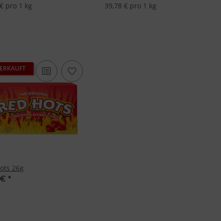
€ pro 1 kg
39,78 € pro 1 kg
ERKAUFT
ots 26g
 €
*