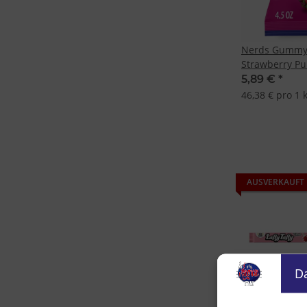
Nerds Gummy 
Strawberry P
5,89 €
*
46,38 € pro 1 
AUSVERKAUFT
D