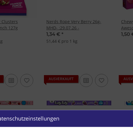
Clusters
Nerds Rope Very Berry 26g-
Chewy
unch 127g
MHD- :29.07.26 -
Awes
1,34 €
*
1,50
kg
51,44 € pro 1 kg
AUSVERKAUFT
AUSV
atenschutzeinstellungen