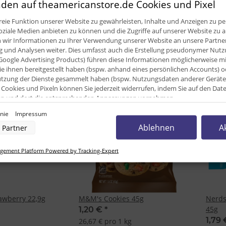
den auf theamericanstore.de Cookies und Pixel
y 22,9g : MHD:
Laffy Taffy Grape 22,9g
Laffy 
0,89 €
*
0,89
eie Funktion unserer Website zu gewährleisten, Inhalte und Anzeigen zu per
oziale Medien anbieten zu können und die Zugriffe auf unserer Website zu a
ir Informationen zu Ihrer Verwendung unserer Website an unsere Partner 
und Analysen weiter. Dies umfasst auch die Erstellung pseudonymer Nutzu
Google Advertising Products) führen diese Informationen möglicherweise m
e ihnen bereitgestellt haben (bspw. anhand eines persönlichen Accounts) o
zung der Dienste gesammelt haben (bspw. Nutzungsdaten anderer Geräte). 
Cookies und Pixeln können Sie jederzeit widerrufen, indem Sie auf den Da
AUSVERKAUFT
AUSV
cken und dort die entsprechenden Anpassungen vornehmen.
inie
Impressum
nverarbeitung durch unsere Partner:
Ablehnen
A
Partner
der Zugriff auf Informationen auf einem Endgerät
uzierter Daten zur Auswahl von Werbeanzeigen
rofilen für personalisierte Werbung
ement Platform Powered by Tracking-Expert
Profilen zur Auswahl personalisierter Werbung
rofilen zur Personalisierung von Inhalten
Profilen zur Auswahl personalisierter Inhalte
rbeleistung
rformance von Inhalten
lgruppen durch Statistiken oder Kombinationen von Daten aus verschiedenen Quellen
rawberry 22,9g
M&M's Cookies 45g
Nerds
d Verbesserung der Angebote
45g
1,20 €
*
zierter Daten zur Auswahl von Inhalten
1,79
26,67 € pro 1 kg