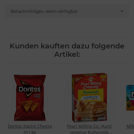
Endgeräteeigenschaften zur Identifikation aktiv abfragen
Benachrichtigen, wenn verfügbar
Kunden kauften dazu folgende
Artikel:
Doritos Nacho Cheese
Pearl Milling Co. (Aunt
Mik
311,8g
Jemima) Buttermilk