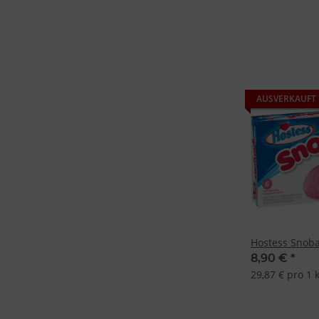
Besondere Featu
Verwendung gen
Endgeräteeigensc
AUSVERKAUFT
Hostess Snoba
8,90 €
*
29,87 € pro 1 