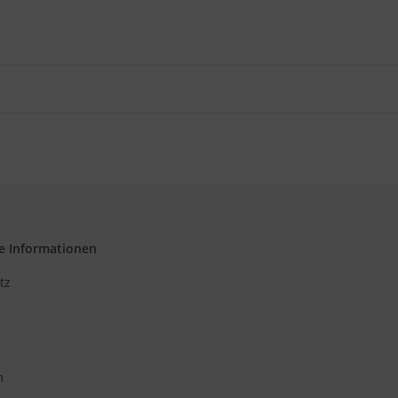
e Informationen
tz
m