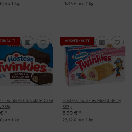
€ pro 1 kg
26,46 € pro 1 kg
ERKAUFT
AUSVERKAUFT
ss Twinkies Chocolate Cake
Hostess Twinkies Mixed Berry
s 385g
385g
 €
*
8,90 €
*
€ pro 1 kg
23,12 € pro 1 kg