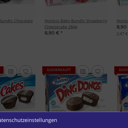
Bundts Chocolate
Hostess Baby Bundts Strawberry
Hoste
Cheesecake 284g
8,90
8,90 €
*
2,47 €
AUSVERKAUFT
AUSV
atenschutzeinstellungen
kes 8-Pack 360g
Hostess Ding Dongs 10-Pack
Hoste