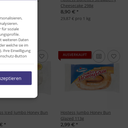
 10-Pack 360g
Cheesecake 298g
 €
*
8,90 €
*
sonalisieren,
29,87 € pro 1 kg
nalysieren.
für soziale
ngsprofile.
it weiteren Daten
der welche sie im
Ihre Einwilligung
ERKAUFT
AUSVERKAUFT
tenschutz-Button
kzeptieren
ss Iced Jumbo Honey Bun
Hostess Jumbo Honey Bun
Glazed 113g
 €
*
2,99 €
*