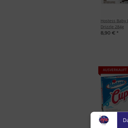
Hostess Baby 
Drizzle 284g
8,90 €
*
AUSVERKAUFT
D
Hostess CupCa