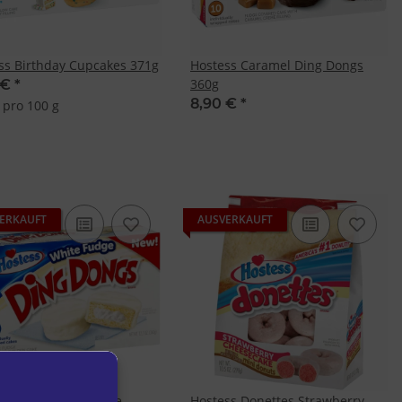
ss Birthday Cupcakes 371g
Hostess Caramel Ding Dongs
360g
 €
*
8,90 €
*
 pro 100 g
ERKAUFT
AUSVERKAUFT
ss Ding Dongs White
Hostess Donettes Strawberry