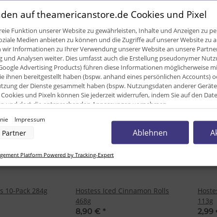
360g -MHD 30.09.23-
Fudge
den auf theamericanstore.de Cookies und Pixel
6,00 €
*
8,90
eie Funktion unserer Website zu gewährleisten, Inhalte und Anzeigen zu per
oziale Medien anbieten zu können und die Zugriffe auf unserer Website zu a
ir Informationen zu Ihrer Verwendung unserer Website an unsere Partner 
und Analysen weiter. Dies umfasst auch die Erstellung pseudonymer Nutzu
Google Advertising Products) führen diese Informationen möglicherweise m
e ihnen bereitgestellt haben (bspw. anhand eines persönlichen Accounts) o
zung der Dienste gesammelt haben (bspw. Nutzungsdaten anderer Geräte). 
AUSVERKAUFT
AUSV
Cookies und Pixeln können Sie jederzeit widerrufen, indem Sie auf den Da
cken und dort die entsprechenden Anpassungen vornehmen.
inie
Impressum
nverarbeitung durch unsere Partner:
Ablehnen
A
Partner
der Zugriff auf Informationen auf einem Endgerät
uzierter Daten zur Auswahl von Werbeanzeigen
rofilen für personalisierte Werbung
ement Platform Powered by Tracking-Expert
Profilen zur Auswahl personalisierter Werbung
rofilen zur Personalisierung von Inhalten
Profilen zur Auswahl personalisierter Inhalte
rbeleistung
s 10-Pack 284g
Hostess Iced Cinnamon Rolls
Hoste
rformance von Inhalten
lgruppen durch Statistiken oder Kombinationen von Daten aus verschiedenen Quellen
468g
113g
d Verbesserung der Angebote
8,90 €
*
2,99
zierter Daten zur Auswahl von Inhalten