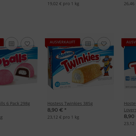
19,02 € pro 1 kg
26,46 
res:
auer Standortdaten
haften zur Identifikation aktiv abfragen
AUSVERKAUFT
AUSV
lls 6 Pack 298g
Hostess Twinkies 385g
Hoste
Lover
8,90 €
*
8,90
kg
23,12 € pro 1 kg
23,12 