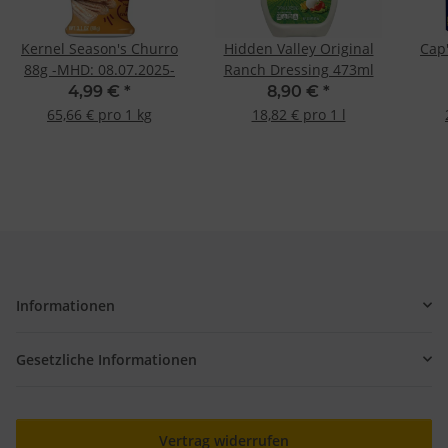
Kernel Season's Churro
Hidden Valley Original
Cap
88g -MHD: 08.07.2025-
Ranch Dressing 473ml
4,99 €
*
8,90 €
*
65,66 € pro 1 kg
18,82 € pro 1 l
Informationen
Gesetzliche Informationen
Vertrag widerrufen