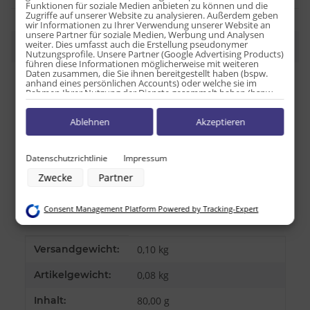
Funktionen für soziale Medien anbieten zu können und die
Zugriffe auf unserer Website zu analysieren. Außerdem geben
wir Informationen zu Ihrer Verwendung unserer Website an
unsere Partner für soziale Medien, Werbung und Analysen
weiter. Dies umfasst auch die Erstellung pseudonymer
Beschreibung
Nutzungsprofile. Unsere Partner (Google Advertising Products)
führen diese Informationen möglicherweise mit weiteren
Daten zusammen, die Sie ihnen bereitgestellt haben (bspw.
anhand eines persönlichen Accounts) oder welche sie im
Nährwertangaben je 100 g:
Rahmen Ihrer Nutzung der Dienste gesammelt haben (bspw.
Nutzungsdaten anderer Geräte). Ihre Einwilligung zur Nutzung
von Cookies und Pixeln können Sie jederzeit widerrufen,
Brennwert: 250 kcal;
Ablehnen
Akzeptieren
indem Sie auf den Datenschutz-Button links unten klicken und
Fett: 0 g;
dort die entsprechenden Anpassungen vornehmen.
Davon gesättigt: 0 g;
Zwecke der Datenverarbeitung durch unsere Partner:
Datenschutzrichtlinie
Impressum
Kohlenhydrate: 0 g;
Speichern von oder Zugriff auf Informationen auf einem Endgerät
davon Zucker: 0 g;
Zwecke
Partner
Verwendung reduzierter Daten zur Auswahl von Werbeanzeigen
Eiweiß: 0 g;
Erstellung von Profilen für personalisierte Werbung
Verwendung von Profilen zur Auswahl personalisierter Werbung
Natrium: 9,4 g.
Consent Management Platform Powered by Tracking-Expert
Erstellung von Profilen zur Personalisierung von Inhalten
Verwendung von Profilen zur Auswahl personalisierter Inhalte
Messung der Werbeleistung
Messung der Performance von Inhalten
Produkteigenschaft
Wert
Versandgewicht:
0,10 kg
Analyse von Zielgruppen durch Statistiken oder Kombinationen von
Daten aus verschiedenen Quellen
Artikelgewicht:
0,08
kg
Entwicklung und Verbesserung der Angebote
Verwendung reduzierter Daten zur Auswahl von Inhalten
Inhalt:
80,00 g