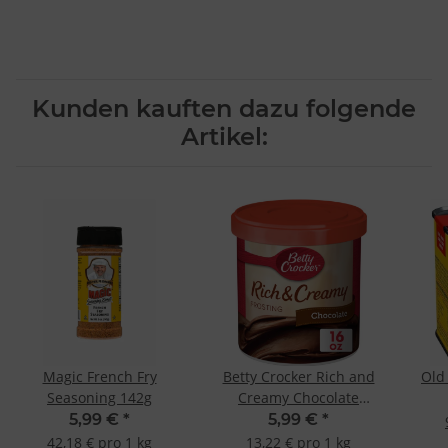
Kunden kauften dazu folgende
Artikel:
Magic French Fry
Betty Crocker Rich and
Old
Seasoning 142g
Creamy Chocolate
Frosting 453g
5,99 €
*
5,99 €
*
42,18 € pro 1 kg
13,22 € pro 1 kg