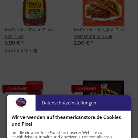
McCormick Bacon Pieces
McCormick Original Taco
Bits 124g
Seasoning Mix 28g
5,99 €
*
2,90 €
*
48,31 € pro 1 kg
AUSVERKAUFT
AUSVERKAUFT
Datenschutzeinstellungen
Wir verwenden auf theamericanstore.de Cookies
und Pixel
um die einwandfreie Funktion unserer Website zu
gewährleisten, Inhalte und Anzeigen zu personalisieren,