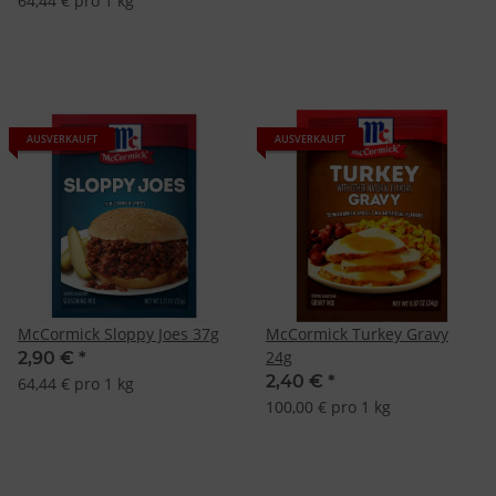
64,44 € pro 1 kg
Besondere Features:
Verwendung genauer Standortdaten
Endgeräteeigenschaften zur Identifikation aktiv abfragen
AUSVERKAUFT
AUSVERKAUFT
McCormick Sloppy Joes 37g
McCormick Turkey Gravy
24g
2,90 €
*
2,40 €
*
64,44 € pro 1 kg
100,00 € pro 1 kg