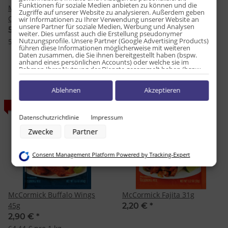
Funktionen für soziale Medien anbieten zu können und die
McCormick Bacon Pieces
McCormick Brazilian
Zugriffe auf unserer Website zu analysieren. Außerdem geben
Chips 116g
Steakhouse 30g
wir Informationen zu Ihrer Verwendung unserer Website an
unsere Partner für soziale Medien, Werbung und Analysen
5,99 €
*
2,99 €
*
weiter. Dies umfasst auch die Erstellung pseudonymer
Nutzungsprofile. Unsere Partner (Google Advertising Products)
51,64 € pro 1 kg
99,67 € pro 1 kg
führen diese Informationen möglicherweise mit weiteren
Daten zusammen, die Sie ihnen bereitgestellt haben (bspw.
anhand eines persönlichen Accounts) oder welche sie im
Rahmen Ihrer Nutzung der Dienste gesammelt haben (bspw.
Nutzungsdaten anderer Geräte). Ihre Einwilligung zur Nutzung
von Cookies und Pixeln können Sie jederzeit widerrufen,
Ablehnen
Akzeptieren
indem Sie auf den Datenschutz-Button links unten klicken und
dort die entsprechenden Anpassungen vornehmen.
AUSVERKAUFT
AUSVERKAUFT
Zwecke der Datenverarbeitung durch unsere Partner:
Datenschutzrichtlinie
Impressum
Speichern von oder Zugriff auf Informationen auf einem Endgerät
Zwecke
Partner
Verwendung reduzierter Daten zur Auswahl von Werbeanzeigen
Erstellung von Profilen für personalisierte Werbung
Verwendung von Profilen zur Auswahl personalisierter Werbung
Consent Management Platform Powered by Tracking-Expert
Erstellung von Profilen zur Personalisierung von Inhalten
Verwendung von Profilen zur Auswahl personalisierter Inhalte
Messung der Werbeleistung
Messung der Performance von Inhalten
Analyse von Zielgruppen durch Statistiken oder Kombinationen von
McCormick Buffalo Wings
McCormick Fajita 31g
Daten aus verschiedenen Quellen
45g
2,20 €
*
Entwicklung und Verbesserung der Angebote
Verwendung reduzierter Daten zur Auswahl von Inhalten
2,90 €
*