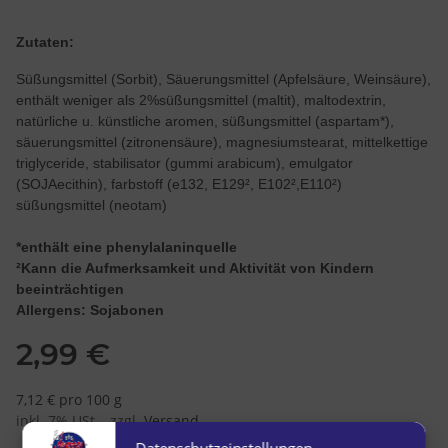
Zutaten:
Süßungsmittel (Sorbit), Säuerungsmittel (Apfelsäure, Weinsäure),
enthält weniger als 2%süßungsmittel (maltit), maltodextrin,
natürliche u. künstliche aromen, süßungsmittel (aspartam*),
säuerungsmittel (zitronensäure), magnesiumstearat, mittelkettige
triglyceride, stabilisator (gummi arabicum), emulgator
(SOJAecithin), farbstoff (e132, E129², E102²,E110²)
süßungsmittel (neotam)
*enthält eine phenylalaninquelle
²Kann die Aufmerksamkeit und Aktivität von Kindern
beeinträchtigen
Allergens: Sojabonen
2,99 €
7,12 € pro 100 g
inkl. 7% USt. , zzgl.
Versand
Datenschutzeinstellungen