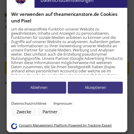
Wir verwenden auf theamericanstore.de Cookies
Sofort verfügbar
und Pixel
Lieferzeit:
1 - 2 Werktage
(DE - Ausland
Frage zum Artikel
abweichend)
um die einwandfreie Funktion unserer Website zu
gewährleisten, Inhalte und Anzeigen zu personalisieren,
Funktionen für soziale Medien anbieten zu können und die
Zugriffe auf unserer Website zu analysieren. Außerdem geben
wir Informationen zu Ihrer Verwendung unserer Website an
unsere Partner für soziale Medien, Werbung und Analysen
Stk
weiter. Dies umfasst auch die Erstellung pseudonymer
Nutzungsprofile. Unsere Partner (Google Advertising Products)
führen diese Informationen möglicherweise mit weiteren
Daten zusammen, die Sie ihnen bereitgestellt haben (bspw.
anhand eines persönlichen Accounts) oder welche sie im
Rahmen Ihrer Nutzung der Dienste gesammelt haben (bspw.
Nutzungsdaten anderer Geräte). Ihre Einwilligung zur Nutzung
Komponenten werden geladen ...
Loading...
von Cookies und Pixeln können Sie jederzeit widerrufen,
Ablehnen
Akzeptieren
indem Sie auf den Datenschutz-Button links unten klicken und
dort die entsprechenden Anpassungen vornehmen.
Beschreibung
Zwecke der Datenverarbeitung durch unsere Partner:
Datenschutzrichtlinie
Impressum
Speichern von oder Zugriff auf Informationen auf einem Endgerät
Zwecke
Partner
Verwendung reduzierter Daten zur Auswahl von Werbeanzeigen
Erstellung von Profilen für personalisierte Werbung
Nährwerttabelle pro 100g:
Verwendung von Profilen zur Auswahl personalisierter Werbung
Consent Management Platform Powered by Tracking-Expert
Erstellung von Profilen zur Personalisierung von Inhalten
Energie: 2093,4 kJ / 500 kcal
Verwendung von Profilen zur Auswahl personalisierter Inhalte