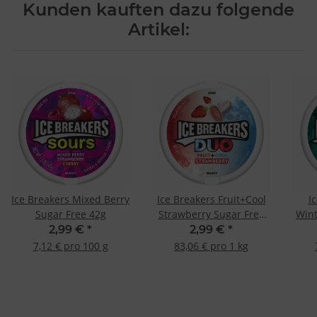
Kunden kauften dazu folgende
Artikel:
Ice Breakers Mixed Berry
Ice Breakers Fruit+Cool
I
Sugar Free 42g
Strawberry Sugar Free
Wint
36g
2,99 €
*
2,99 €
*
7,12 € pro 100 g
83,06 € pro 1 kg