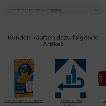
Endgeräteeigenschaften zur Identifikation aktiv abfragen
Benachrichtigen, wenn verfügbar
Kunden kauften dazu folgende
Artikel:
Kraft Macaroni & Cheese
Pfand 12 Pack
D
206g