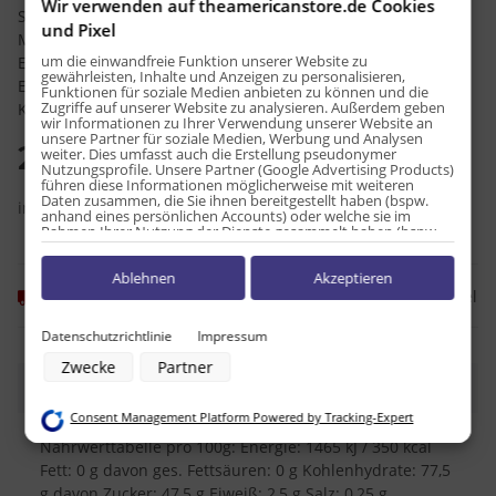
Wir verwenden auf theamericanstore.de Cookies
Speisestärke, Laktose, Säuerungsmittel (Apfelsäure,
und Pixel
Milchsäure), Palmfett, Säureregulator (E325, E331), Salz,
um die einwandfreie Funktion unserer Website zu
Emulgator E471, Feuchthaltemittel E422, Farbstoffe (E132,
gewährleisten, Inhalte und Anzeigen zu personalisieren,
E129² , E102² ). *kann Aktivität und Aufmerksamkeit von
Funktionen für soziale Medien anbieten zu können und die
Zugriffe auf unserer Website zu analysieren. Außerdem geben
Kindern beeinträchtigen.
wir Informationen zu Ihrer Verwendung unserer Website an
unsere Partner für soziale Medien, Werbung und Analysen
2,20 €
weiter. Dies umfasst auch die Erstellung pseudonymer
Nutzungsprofile. Unsere Partner (Google Advertising Products)
führen diese Informationen möglicherweise mit weiteren
Daten zusammen, die Sie ihnen bereitgestellt haben (bspw.
inkl. 7% USt. , zzgl.
Versand
anhand eines persönlichen Accounts) oder welche sie im
Rahmen Ihrer Nutzung der Dienste gesammelt haben (bspw.
Nutzungsdaten anderer Geräte). Ihre Einwilligung zur Nutzung
von Cookies und Pixeln können Sie jederzeit widerrufen,
Ablehnen
Akzeptieren
indem Sie auf den Datenschutz-Button links unten klicken und
dort die entsprechenden Anpassungen vornehmen.
Frage zum Artikel
Momentan nicht verfügbar
Zwecke der Datenverarbeitung durch unsere Partner:
Datenschutzrichtlinie
Impressum
Speichern von oder Zugriff auf Informationen auf einem Endgerät
Zwecke
Partner
Verwendung reduzierter Daten zur Auswahl von Werbeanzeigen
Beschreibung
Erstellung von Profilen für personalisierte Werbung
Verwendung von Profilen zur Auswahl personalisierter Werbung
Consent Management Platform Powered by Tracking-Expert
Erstellung von Profilen zur Personalisierung von Inhalten
Verwendung von Profilen zur Auswahl personalisierter Inhalte
Nährwerttabelle pro 100g: Energie: 1465 kJ / 350 kcal
Messung der Werbeleistung
Fett: 0 g davon ges. Fettsäuren: 0 g Kohlenhydrate: 77,5
Messung der Performance von Inhalten
g davon Zucker: 47,5 g Eiweiß: 2,5 g Salz: 0,25 g
Analyse von Zielgruppen durch Statistiken oder Kombinationen von