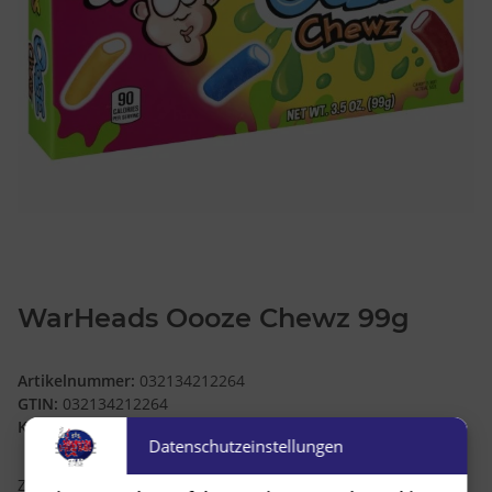
WarHeads Oooze Chewz 99g
Artikelnummer:
032134212264
GTIN:
032134212264
Kategorie:
Candy
Datenschutzeinstellungen
Zutaten: Glukosesirup,Zucker,Weizenmehl, modifizierte