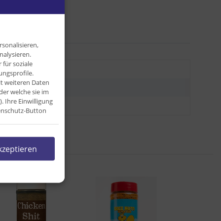
sonalisieren,
nalysieren.
für soziale
kg
ngsprofile.
it weiteren Daten
kg
der welche sie im
Ihre Einwilligung
0 g
tenschutz-Button
kzeptieren
l: