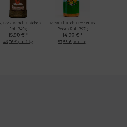
g Cock Ranch Chicken
Meat Church Deez Nuts
Shit 340g
Pecan Rub 397g
15,90 €
*
14,90 €
*
46,76 € pro 1 kg
37,53 € pro 1 kg