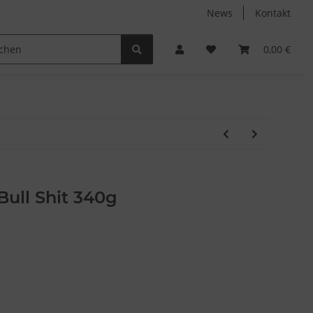
News
Kontakt
Non-Food
Autodüfte
0,00 €
ull Shit 340g