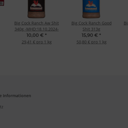
d Verbesserung der Angebote
zierter Daten zur Auswahl von Inhalten
res:
auer Standortdaten
Big Cock Ranch Aw Shit
Big Cock Ranch Good
Bi
haften zur Identifikation aktiv abfragen
340g -MHD:18.10.2024-
Shit 313g
10,00 €
*
15,90 €
*
29,41 € pro 1 kg
50,80 € pro 1 kg
e Informationen
tz