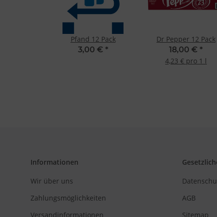
Entwicklung un
Verwendung redu
Besondere Featu
Verwendung gen
Pfand 12 Pack
Dr Pepper 12 Pack
Endgeräteeigensc
3,00 €
*
18,00 €
*
4,23 € pro 1 l
Informationen
Gesetzlich
Wir über uns
Datenschu
Zahlungsmöglichkeiten
AGB
Versandinformationen
Sitemap