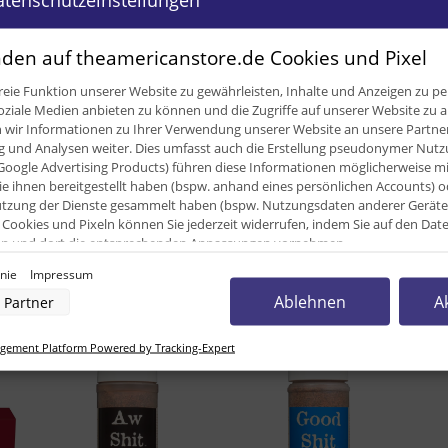
den auf theamericanstore.de Cookies und Pixel
ügbar
eie Funktion unserer Website zu gewährleisten, Inhalte und Anzeigen zu per
oziale Medien anbieten zu können und die Zugriffe auf unserer Website zu a
ir Informationen zu Ihrer Verwendung unserer Website an unsere Partner 
0,35 
und Analysen weiter. Dies umfasst auch die Erstellung pseudonymer Nutzu
Google Advertising Products) führen diese Informationen möglicherweise m
0,34
e ihnen bereitgestellt haben (bspw. anhand eines persönlichen Accounts) o
zung der Dienste gesammelt haben (bspw. Nutzungsdaten anderer Geräte). 
340,0
Cookies und Pixeln können Sie jederzeit widerrufen, indem Sie auf den Da
cken und dort die entsprechenden Anpassungen vornehmen.
inie
Impressum
nverarbeitung durch unsere Partner:
Ablehnen
A
Partner
unden kauften dazu folgende Artike
der Zugriff auf Informationen auf einem Endgerät
uzierter Daten zur Auswahl von Werbeanzeigen
rofilen für personalisierte Werbung
ement Platform Powered by Tracking-Expert
Profilen zur Auswahl personalisierter Werbung
rofilen zur Personalisierung von Inhalten
Profilen zur Auswahl personalisierter Inhalte
rbeleistung
rformance von Inhalten
lgruppen durch Statistiken oder Kombinationen von Daten aus verschiedenen Quellen