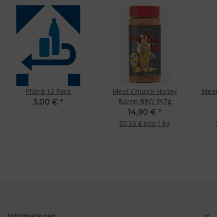
Pfand 12 Pack
Meat Church Honey
Meat
Bacon BBQ 397g
3,00 €
*
14,90 €
*
37,53 € pro 1 kg
Informationen