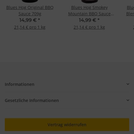
Blues Hog Original BBQ
Blues Hog Smokey
Blu
Sauce 709g
Mountain BBQ Sauce
Ble
709g
14,99 €
*
14,99 €
*
21,14 € pro 1 kg
21,14 € pro 1 kg
Informationen
Gesetzliche Informationen
Vertrag widerrufen