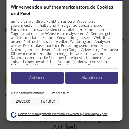
Wir verwenden auf theamericanstore.de Cookies
inkl. 19% USt. , zzgl.
Versand
und Pixel
um die einwandfreie Funktion unserer Website zu
gewährleisten, Inhalte und Anzeigen zu personalisieren,
Funktionen für soziale Medien anbieten zu können und die
Sofort verfügbar
Zugriffe auf unserer Website zu analysieren. Außerdem geben
Lieferzeit:
1 - 2 Werktage
(DE - Ausland
wir Informationen zu Ihrer Verwendung unserer Website an
Frage zum Artikel
abweichend)
unsere Partner für soziale Medien, Werbung und Analysen
weiter. Dies umfasst auch die Erstellung pseudonymer
Nutzungsprofile. Unsere Partner (Google Advertising Products)
führen diese Informationen möglicherweise mit weiteren
Daten zusammen, die Sie ihnen bereitgestellt haben (bspw.
anhand eines persönlichen Accounts) oder welche sie im
Rahmen Ihrer Nutzung der Dienste gesammelt haben (bspw.
Nutzungsdaten anderer Geräte). Ihre Einwilligung zur Nutzung
von Cookies und Pixeln können Sie jederzeit widerrufen,
Ablehnen
Akzeptieren
indem Sie auf den Datenschutz-Button links unten klicken und
Loading...
dort die entsprechenden Anpassungen vornehmen.
Zwecke der Datenverarbeitung durch unsere Partner:
Datenschutzrichtlinie
Impressum
Komponenten werden geladen ...
Speichern von oder Zugriff auf Informationen auf einem Endgerät
Zwecke
Partner
Verwendung reduzierter Daten zur Auswahl von Werbeanzeigen
Erstellung von Profilen für personalisierte Werbung
Verwendung von Profilen zur Auswahl personalisierter Werbung
Consent Management Platform Powered by Tracking-Expert
Erstellung von Profilen zur Personalisierung von Inhalten
Kunden kauften dazu folgende
Verwendung von Profilen zur Auswahl personalisierter Inhalte
Messung der Werbeleistung
Artikel: