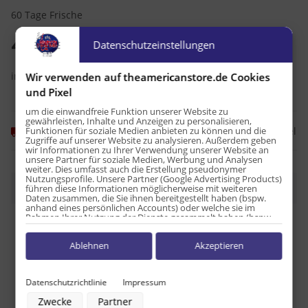
60 Tage Frische
4,49 €
Datenschutzeinstellungen
inkl. 19% USt. , zzgl.
Versand
Wir verwenden auf theamericanstore.de Cookies
und Pixel
um die einwandfreie Funktion unserer Website zu
gewährleisten, Inhalte und Anzeigen zu personalisieren,
Funktionen für soziale Medien anbieten zu können und die
Frage zum Artikel
Momentan nicht verfügbar
Zugriffe auf unserer Website zu analysieren. Außerdem geben
wir Informationen zu Ihrer Verwendung unserer Website an
unsere Partner für soziale Medien, Werbung und Analysen
weiter. Dies umfasst auch die Erstellung pseudonymer
Nutzungsprofile. Unsere Partner (Google Advertising Products)
Beschreibung
führen diese Informationen möglicherweise mit weiteren
Daten zusammen, die Sie ihnen bereitgestellt haben (bspw.
anhand eines persönlichen Accounts) oder welche sie im
Rahmen Ihrer Nutzung der Dienste gesammelt haben (bspw.
Nutzungsdaten anderer Geräte). Ihre Einwilligung zur Nutzung
von Cookies und Pixeln können Sie jederzeit widerrufen,
Ablehnen
Akzeptieren
indem Sie auf den Datenschutz-Button links unten klicken und
Produkteigenschaft
Wert
Versandgewicht:
0,06 kg
dort die entsprechenden Anpassungen vornehmen.
Zwecke der Datenverarbeitung durch unsere Partner:
Datenschutzrichtlinie
Impressum
Speichern von oder Zugriff auf Informationen auf einem Endgerät
Zwecke
Partner
Verwendung reduzierter Daten zur Auswahl von Werbeanzeigen