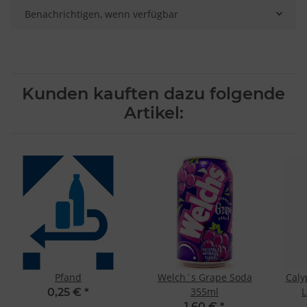
Benachrichtigen, wenn verfügbar
Kunden kauften dazu folgende
Artikel:
Pfand
Welch`s Grape Soda
Caly
355ml
0,25 €
*
1,60 €
*