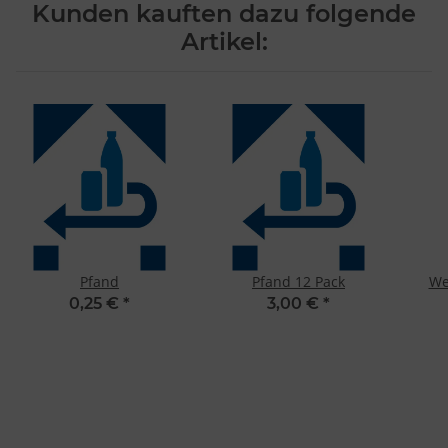
Kunden kauften dazu folgende
Artikel:
Pfand
Pfand 12 Pack
We
0,25 €
*
3,00 €
*