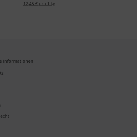
12,45 € pro 1 kg
e Informationen
tz
m
recht