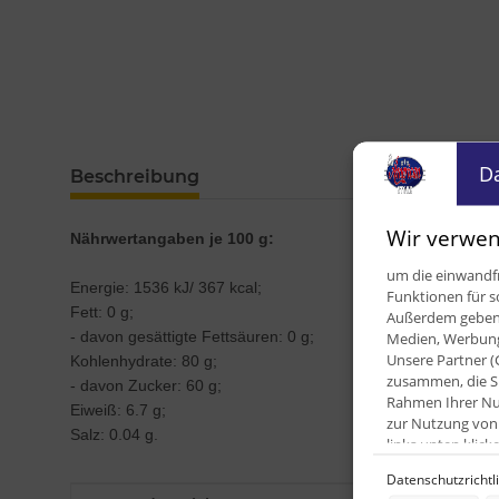
D
Beschreibung
Wir verwen
Nährwertangaben je 100 g:
um die einwandfr
Energie: 1536 kJ/ 367 kcal;
Funktionen für s
Fett: 0 g;
Außerdem geben w
- davon gesättigte Fettsäuren: 0 g;
Medien, Werbung 
Unsere Partner (
Kohlenhydrate: 80 g;
zusammen, die Si
- davon Zucker: 60 g;
Rahmen Ihrer Nut
Eiweiß: 6.7 g;
zur Nutzung von 
Salz: 0.04 g.
links unten kli
Datenschutzrichtl
Zwecke der Date