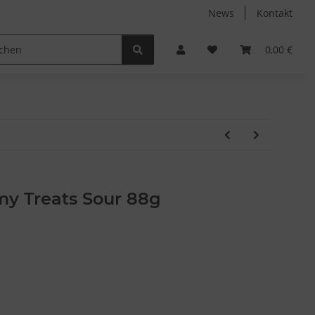
News
Kontakt
Non-Food
Autodüfte
0,00 €
my Treats Sour 88g