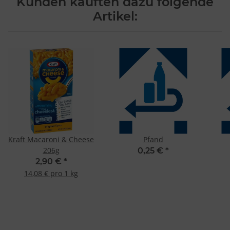
Kunden kauften dazu folgende
Artikel:
Kraft Macaroni & Cheese
Pfand
206g
0,25 €
*
2,90 €
*
14,08 € pro 1 kg