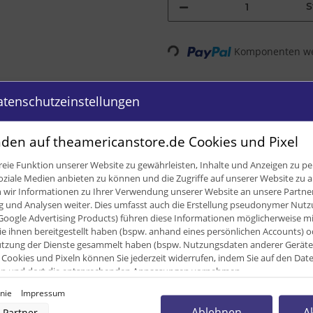
S
Komponenten wer
Loading...
atenschutzeinstellungen
den auf theamericanstore.de Cookies und Pixel
eie Funktion unserer Website zu gewährleisten, Inhalte und Anzeigen zu per
oziale Medien anbieten zu können und die Zugriffe auf unserer Website zu a
ir Informationen zu Ihrer Verwendung unserer Website an unsere Partner 
und Analysen weiter. Dies umfasst auch die Erstellung pseudonymer Nutzu
Google Advertising Products) führen diese Informationen möglicherweise m
e ihnen bereitgestellt haben (bspw. anhand eines persönlichen Accounts) o
zung der Dienste gesammelt haben (bspw. Nutzungsdaten anderer Geräte). 
Cookies und Pixeln können Sie jederzeit widerrufen, indem Sie auf den Da
cken und dort die entsprechenden Anpassungen vornehmen.
inie
Impressum
nverarbeitung durch unsere Partner:
0,65 
Ablehnen
A
Partner