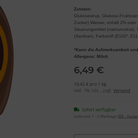
Zutaten:
Glukosesirup, Glukose-Fruktos
Zucker),Wasser, enhält 2% oder 
Säuerungsmittel (natriumcitrat), 
(Xanthan), Farbstoff (E102², E11
²Kann die Aufmerksamkeit und 
Allergens: Milch
6,49 €
10,42 € pro 1 kg
inkl. 7% USt. , zzgl.
Versand
Sofort verfügbar
Lieferzeit:
1 - 2 Werktage
(DE - Ausla