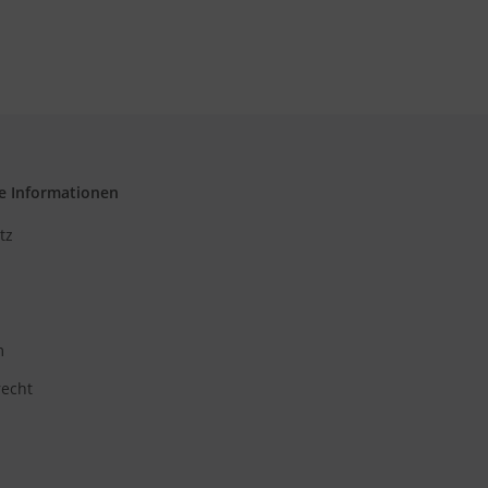
e Informationen
tz
m
recht