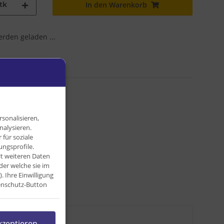
tk
In den Warenkorb
den geladen ...
sonalisieren,
nalysieren.
für soziale
ngsprofile.
it weiteren Daten
der welche sie im
Ihre Einwilligung
tenschutz-Button
kg
kzeptieren