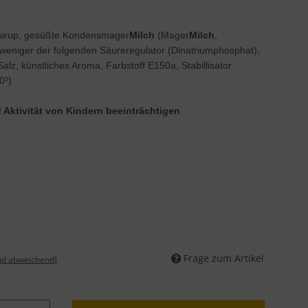
esirup, gesüßte Kondensmager
Milch
(Mager
Milch
,
weniger der folgenden Säureregulator (Dinatriumphosphat),
Salz, künstliches Aroma, Farbstoff E150a, Stabillisator
0²)
Aktivität von Kindern beeinträchtigen
Frage zum Artikel
nd abweichend)