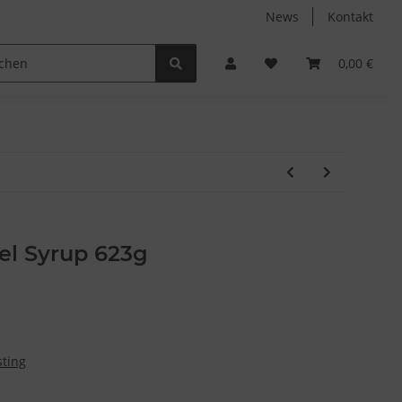
News
Kontakt
Non-Food
Autodüfte
0,00 €
el Syrup 623g
sting