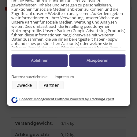
um die einwandfreie Funktion unserer Website zu
gewährleisten, Inhalte und Anzeigen zu personalisieren,
Frage zum Artikel
Momentan nicht verfügbar
Funktionen für soziale Medien anbieten zu können und die
Zugriffe auf unserer Website zu analysieren. Außerdem geben
wir Informationen zu Ihrer Verwendung unserer Website an
unsere Partner für soziale Medien, Werbung und Analysen
weiter. Dies umfasst auch die Erstellung pseudonymer
Nutzungsprofile. Unsere Partner (Google Advertising Products)
Beschreibung
führen diese Informationen möglicherweise mit weiteren
Daten zusammen, die Sie ihnen bereitgestellt haben (bspw.
anhand eines persönlichen Accounts) oder welche sie im
Rahmen Ihrer Nutzung der Dienste gesammelt haben (bspw.
Nährwerttabelle pro 100g:
Nutzungsdaten anderer Geräte). Ihre Einwilligung zur Nutzung
von Cookies und Pixeln können Sie jederzeit widerrufen,
Energie: 1931,08 kJ / 461,54 kcal
Ablehnen
Akzeptieren
indem Sie auf den Datenschutz-Button links unten klicken und
Fett: 20,51 g
dort die entsprechenden Anpassungen vornehmen.
davon ges. Fettsäuren: 11,54 g
Zwecke der Datenverarbeitung durch unsere Partner:
Datenschutzrichtlinie
Impressum
Kohlenhydrate: 69,23 g
Speichern von oder Zugriff auf Informationen auf einem Endgerät
davon Zucker: 33,33 g
Zwecke
Partner
Verwendung reduzierter Daten zur Auswahl von Werbeanzeigen
Eiweiß: 7,69 g
Erstellung von Profilen für personalisierte Werbung
Verwendung von Profilen zur Auswahl personalisierter Werbung
Salz: 0,44 g
Consent Management Platform Powered by Tracking-Expert
Erstellung von Profilen zur Personalisierung von Inhalten
Herkunftsland USA
Verwendung von Profilen zur Auswahl personalisierter Inhalte
Messung der Werbeleistung
Messung der Performance von Inhalten
Analyse von Zielgruppen durch Statistiken oder Kombinationen von
Produkteigenschaft
Wert
Versandgewicht:
0,15 kg
Daten aus verschiedenen Quellen
Entwicklung und Verbesserung der Angebote
Artikelgewicht:
0,12
kg
Verwendung reduzierter Daten zur Auswahl von Inhalten