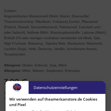
Zutaten:
Angereichertes Weizenmehl (Mehl, Niacin, Eisensulfat,
Thiaminmononitrat, Riboflavin, Folsäure),Zucker, Pflanzenöl
(Palmöl, Sheaöl, Sonnenblumenöl, Palmkernöl, Canolaöl und /
oder Safloröl), fettfreie Milch, Maissirupfeststoffe, Laktose (Milch),
Enthält 2% oder weniger vonKakao verarbeitet mit Alkali, Salz,
High Fructose, Maissirup, Tapioka Malz, Backpulver, Maismehl,
Lecithin (Soja), Hefe, Dextrose, Vanillin, künstlichem Aroma,
Tocopherolen.
Allergene:
Gluten, Erdnuss, Soja, Milch
Allergene:
Milch, Weizen, Sojabonen, Erdnüsse
3,99 €
Datenschutzeinstellungen
33,25 € pro 1 kg
inkl. 7% USt. , zzgl.
Versand
Wir verwenden auf theamericanstore.de Cookies
und Pixel