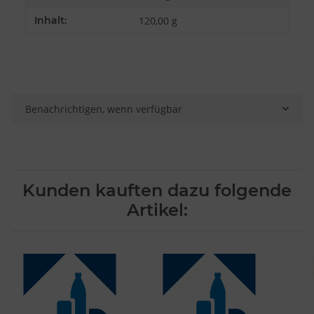
Besondere Features:
Inhalt:
120,00 g
Verwendung genauer Standortdaten
Endgeräteeigenschaften zur Identifikation aktiv abfragen
Benachrichtigen, wenn verfügbar
Kunden kauften dazu folgende
Artikel: