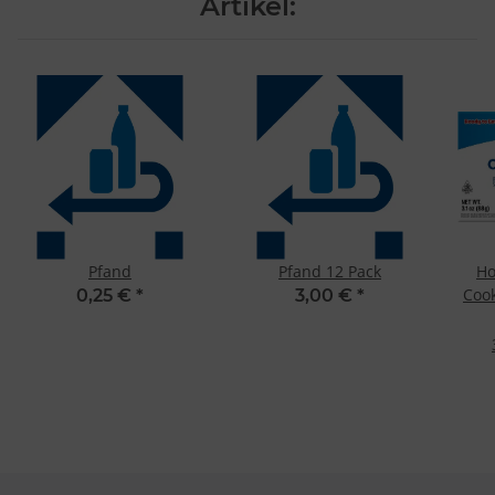
Artikel:
Pfand
Pfand 12 Pack
Ho
Cook
0,25 €
*
3,00 €
*