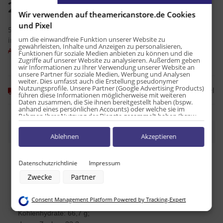
2,25 €
Wir verwenden auf theamericanstore.de Cookies
und Pixel
50,00 € pro 1 kg
um die einwandfreie Funktion unserer Website zu
inkl. 7% USt. , zzgl.
Versand
gewährleisten, Inhalte und Anzeigen zu personalisieren,
Alter Preis: 2,79 €
Funktionen für soziale Medien anbieten zu können und die
Zugriffe auf unserer Website zu analysieren. Außerdem geben
wir Informationen zu Ihrer Verwendung unserer Website an
unsere Partner für soziale Medien, Werbung und Analysen
weiter. Dies umfasst auch die Erstellung pseudonymer
Nutzungsprofile. Unsere Partner (Google Advertising Products)
Frage zum Artikel
Momentan nicht verfügbar
führen diese Informationen möglicherweise mit weiteren
Daten zusammen, die Sie ihnen bereitgestellt haben (bspw.
anhand eines persönlichen Accounts) oder welche sie im
Rahmen Ihrer Nutzung der Dienste gesammelt haben (bspw.
Nutzungsdaten anderer Geräte). Ihre Einwilligung zur Nutzung
von Cookies und Pixeln können Sie jederzeit widerrufen,
Beschreibung
Ablehnen
Akzeptieren
indem Sie auf den Datenschutz-Button links unten klicken und
dort die entsprechenden Anpassungen vornehmen.
Nährwert-Information. Menge pro: 100 g:
Zwecke der Datenverarbeitung durch unsere Partner:
Datenschutzrichtlinie
Impressum
Speichern von oder Zugriff auf Informationen auf einem Endgerät
Zwecke
Partner
Verwendung reduzierter Daten zur Auswahl von Werbeanzeigen
Brennwert: 511,1 kcal;
Erstellung von Profilen für personalisierte Werbung
Fett: 24,4 g;
Verwendung von Profilen zur Auswahl personalisierter Werbung
Consent Management Platform Powered by Tracking-Expert
Erstellung von Profilen zur Personalisierung von Inhalten
Davon gesättigt: 10 g;
Verwendung von Profilen zur Auswahl personalisierter Inhalte
Kohlenhydrate: 66,7 g;
Messung der Werbeleistung