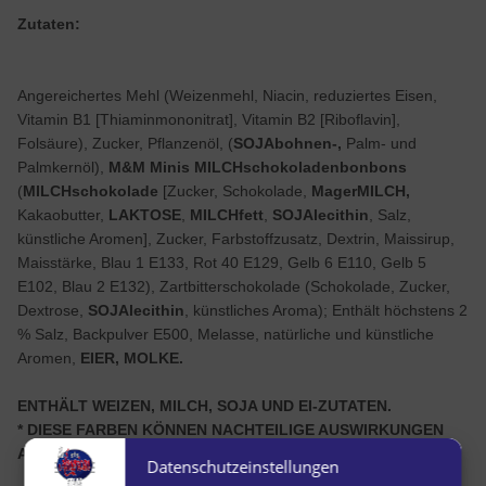
Zutaten:
Angereichertes Mehl (Weizenmehl, Niacin, reduziertes Eisen,
Vitamin B1 [Thiaminmononitrat], Vitamin B2 [Riboflavin],
Folsäure), Zucker, Pflanzenöl, (
SOJAbohnen-,
Palm- und
Palmkernöl),
M&M Minis MILCHschokoladenbonbons
(
MILCHschokolade
[Zucker, Schokolade,
MagerMILCH,
Kakaobutter,
LAKTOSE
,
MILCHfett
,
SOJAlecithin
, Salz,
künstliche Aromen], Zucker, Farbstoffzusatz, Dextrin, Maissirup,
Maisstärke, Blau 1 E133, Rot 40 E129, Gelb 6 E110, Gelb 5
E102, Blau 2 E132), Zartbitterschokolade (Schokolade, Zucker,
Dextrose,
SOJAlecithin
, künstliches Aroma); Enthält höchstens 2
% Salz, Backpulver E500, Melasse, natürliche und künstliche
Aromen,
EIER, MOLKE.
ENTHÄLT WEIZEN, MILCH, SOJA UND EI-ZUTATEN.
* DIESE FARBEN KÖNNEN NACHTEILIGE AUSWIRKUNGEN
AUF DIE AKTIVITÄT UND PFLEGE VON KINDERN HABEN.
Datenschutzeinstellungen