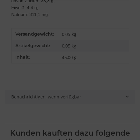
davon Zucker: 33,3 g;
Messung der Performance von Inhalten
Analyse von Zielgruppen durch Statistiken oder Kombinationen von
Eiweiß: 4,4 g;
Daten aus verschiedenen Quellen
Natrium: 311,1 mg.
Entwicklung und Verbesserung der Angebote
Verwendung reduzierter Daten zur Auswahl von Inhalten
Besondere Features:
Produkteigenschaft
Wert
Versandgewicht:
0,05 kg
Verwendung genauer Standortdaten
Endgeräteeigenschaften zur Identifikation aktiv abfragen
Artikelgewicht:
0,05
kg
Inhalt:
45,00 g
Benachrichtigen, wenn verfügbar
Kunden kauften dazu folgende