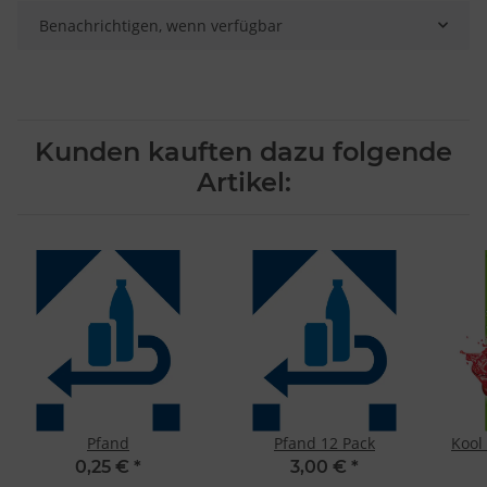
Benachrichtigen, wenn verfügbar
Kunden kauften dazu folgende
Artikel:
Pfand
Pfand 12 Pack
Kool
0,25 €
*
3,00 €
*