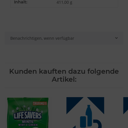
Inhalt:
411,00 g
Besondere Features:
Verwendung genauer Standortdaten
Endgeräteeigenschaften zur Identifikation aktiv abfragen
Benachrichtigen, wenn verfügbar
Kunden kauften dazu folgende
Artikel: