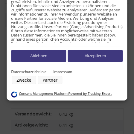
gewährleisten, Inhalte und Anzeigen zu personalisieren,
Funktionen für soziale Medien anbieten zu können und die
Zugriffe auf unserer Website zu analysieren. Außerdem geben
wir Informationen zu Ihrer Verwendung unserer Website an
unsere Partner für soziale Medien, Werbung und Analysen
Beschreibung
weiter. Dies umfasst auch die Erstellung pseudonymer
Nutzungsprofile. Unsere Partner (Google Advertising Products)
führen diese Informationen möglicherweise mit weiteren
Daten zusammen, die Sie ihnen bereitgestellt haben (bspw.
Nährwerttabelle pro 100g:
anhand eines persönlichen Accounts) oder welche sie im
Rahmen Ihrer Nutzung der Dienste gesammelt haben (bspw.
Nutzungsdaten anderer Geräte). Ihre Einwilligung zur Nutzung
Energie: 1673kJ/ 400kcal
von Cookies und Pixeln können Sie jederzeit widerrufen,
Ablehnen
Akzeptieren
indem Sie auf den Datenschutz-Button links unten klicken und
Fett: 0g
dort die entsprechenden Anpassungen vornehmen.
davon ges. Fettsäuren: 0g
Kohlenhydrate: 93,3g
Zwecke der Datenverarbeitung durch unsere Partner:
Datenschutzrichtlinie
Impressum
davon Zucker: 80g
Speichern von oder Zugriff auf Informationen auf einem Endgerät
Zwecke
Partner
Verwendung reduzierter Daten zur Auswahl von Werbeanzeigen
Eiweiß: 0g
Erstellung von Profilen für personalisierte Werbung
Salz: 0g
Verwendung von Profilen zur Auswahl personalisierter Werbung
Consent Management Platform Powered by Tracking-Expert
Erstellung von Profilen zur Personalisierung von Inhalten
Herkunftsland USA
Verwendung von Profilen zur Auswahl personalisierter Inhalte
Messung der Werbeleistung
Messung der Performance von Inhalten
Produkteigenschaft
Wert
Versandgewicht:
0,42 kg
Analyse von Zielgruppen durch Statistiken oder Kombinationen von
Daten aus verschiedenen Quellen
Entwicklung und Verbesserung der Angebote
Artikelgewicht:
0,41
kg
Verwendung reduzierter Daten zur Auswahl von Inhalten