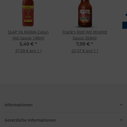
SLAP YA MAMA Cajun
Frank's Red Hot XtraHot
Hot Sause 148ml
Sauce 354ml
5,49 €
*
7,99 €
*
37,09 € pro 1 l
22,57 € pro 1 l
Informationen
Gesetzliche Informationen