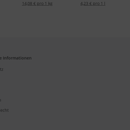
14,08 € pro 1 kg
4,23 € pro 1 l
e Informationen
tz
m
recht