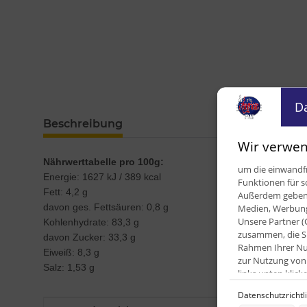
D
Beschreibung
Wir verwen
Nährwerttabelle pro 100g:
um die einwandfr
Energie: 1627 kJ / 389 kcal
Funktionen für s
Fett: 4,2 g
Außerdem geben w
davon ges. Fettsäuren: 0,8 g
Medien, Werbung 
Unsere Partner (
Kohlenhydrate: 83,3 g
zusammen, die Si
davon Zucker: 33,3 g
Rahmen Ihrer Nut
Eiweiß: 8,3 g
zur Nutzung von 
Salz: 1,53 g
links unten kli
Datenschutzrichtl
Zwecke der Date