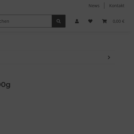
News
Kontakt
Non-Food
Autodüfte
0,00 €
00g