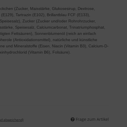
ckchen (Zucker, Maisstärke, Glukosesirup, Dextrose,
C (E129), Tartrazin (E102), Brillantblau FCF (E133),
Speisesalz), Zucker (Zucker und/oder Rohrohrzucker,
isstärke, Speisesalz, Calciumcarbonat, Trinatriumphosphat,
ttigten Fettsäuren), Sonnenblumenöl (reich an einfach
erole (Antioxidationsmittel), natürliche und künstliche
e und Mineralstoffe (Eisen, Niacin (Vitamin B3), Calcium-D-
xinhydrochlorid (Vitamin B6), Folsäure).
Frage zum Artikel
nd abweichend)