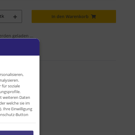
tk
In den Warenkorb
den geladen ...
sonalisieren,
nalysieren.
für soziale
ngsprofile.
it weiteren Daten
der welche sie im
Ihre Einwilligung
tenschutz-Button