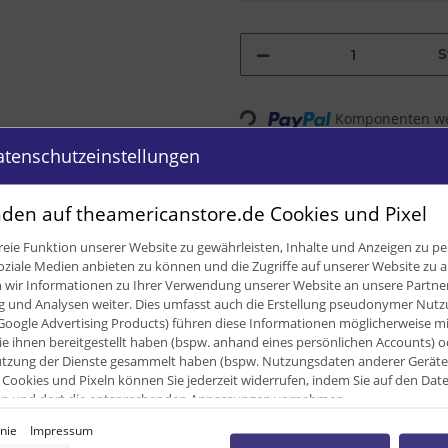
S
Komponenten wer
Loading...
atenschutzeinstellungen
den auf theamericanstore.de Cookies und Pixel
eie Funktion unserer Website zu gewährleisten, Inhalte und Anzeigen zu per
oziale Medien anbieten zu können und die Zugriffe auf unserer Website zu a
ir Informationen zu Ihrer Verwendung unserer Website an unsere Partner 
und Analysen weiter. Dies umfasst auch die Erstellung pseudonymer Nutzu
Google Advertising Products) führen diese Informationen möglicherweise m
e ihnen bereitgestellt haben (bspw. anhand eines persönlichen Accounts) o
zung der Dienste gesammelt haben (bspw. Nutzungsdaten anderer Geräte). 
Cookies und Pixeln können Sie jederzeit widerrufen, indem Sie auf den Da
cken und dort die entsprechenden Anpassungen vornehmen.
inie
Impressum
nverarbeitung durch unsere Partner: