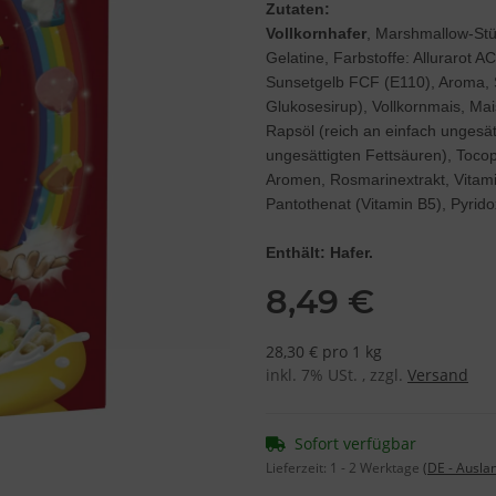
Zutaten:
Vollkornhafer
, Marshmallow-Stü
Gelatine, Farbstoffe: Allurarot A
Sunsetgelb FCF (E110), Aroma, 
Glukosesirup), Vollkornmais, Ma
Rapsöl (reich an einfach ungesä
ungesättigten Fettsäuren), Tocoph
Aromen, Rosmarinextrakt, Vitamin
Pantothenat (Vitamin B5), Pyrido
Enthält: Hafer.
8,49 €
28,30 € pro 1 kg
inkl. 7% USt. , zzgl.
Versand
Sofort verfügbar
Lieferzeit:
1 - 2 Werktage
(DE - Ausla