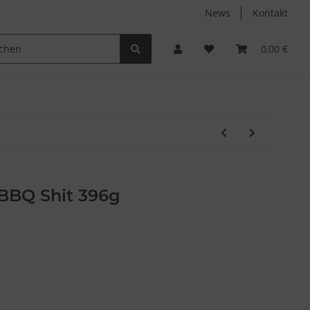
News
Kontakt
Non-Food
Autodüfte
0,00 €
BBQ Shit 396g