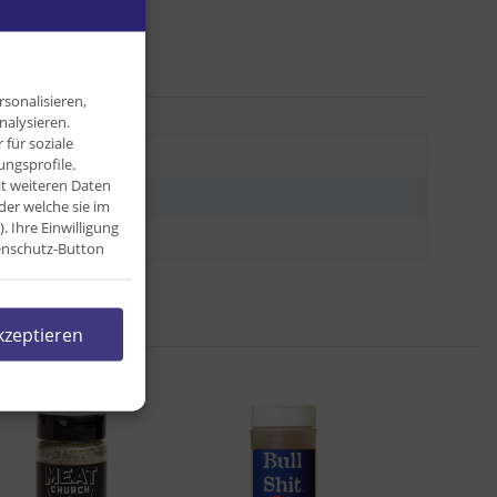
sonalisieren,
nalysieren.
für soziale
kg
ngsprofile.
it weiteren Daten
kg
der welche sie im
Ihre Einwilligung
0 g
tenschutz-Button
kzeptieren
l: