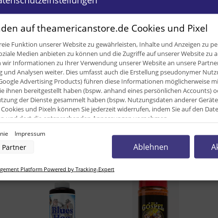
den auf theamericanstore.de Cookies und Pixel
ügbar
eie Funktion unserer Website zu gewährleisten, Inhalte und Anzeigen zu per
oziale Medien anbieten zu können und die Zugriffe auf unserer Website zu a
ir Informationen zu Ihrer Verwendung unserer Website an unsere Partner 
0,45 
und Analysen weiter. Dies umfasst auch die Erstellung pseudonymer Nutzu
Google Advertising Products) führen diese Informationen möglicherweise m
0,40
e ihnen bereitgestellt haben (bspw. anhand eines persönlichen Accounts) o
zung der Dienste gesammelt haben (bspw. Nutzungsdaten anderer Geräte). 
396,0
Cookies und Pixeln können Sie jederzeit widerrufen, indem Sie auf den Da
cken und dort die entsprechenden Anpassungen vornehmen.
inie
Impressum
nverarbeitung durch unsere Partner:
Ablehnen
A
Partner
unden kauften dazu folgende Artike
der Zugriff auf Informationen auf einem Endgerät
uzierter Daten zur Auswahl von Werbeanzeigen
rofilen für personalisierte Werbung
ement Platform Powered by Tracking-Expert
Profilen zur Auswahl personalisierter Werbung
rofilen zur Personalisierung von Inhalten
Profilen zur Auswahl personalisierter Inhalte
rbeleistung
rformance von Inhalten
lgruppen durch Statistiken oder Kombinationen von Daten aus verschiedenen Quellen