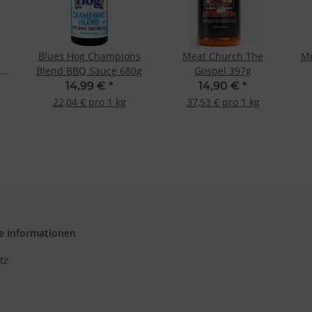
d Verbesserung der Angebote
zierter Daten zur Auswahl von Inhalten
res:
auer Standortdaten
Blues Hog Champions
Meat Church The
Me
haften zur Identifikation aktiv abfragen
e
Blend BBQ Sauce 680g
Gospel 397g
14,99 €
*
14,90 €
*
22,04 € pro 1 kg
37,53 € pro 1 kg
e Informationen
tz