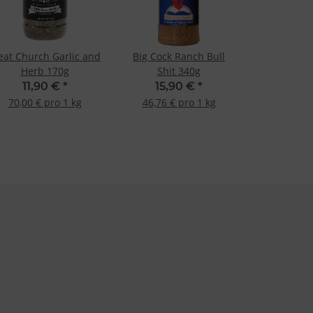
at Church Garlic and
Big Cock Ranch Bull
Herb 170g
Shit 340g
11,90 €
*
15,90 €
*
70,00 € pro 1 kg
46,76 € pro 1 kg