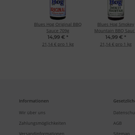
Entwicklung un
Verwendung redu
Besondere Featu
Verwendung gen
Blues Hog Original BBQ
Blues Hog Smokey
Endgeräteeigensc
Sauce 709g
Mountain BBQ Sauc
709g
14,99 €
*
14,99 €
*
21,14 € pro 1 kg
21,14 € pro 1 kg
Informationen
Gesetzlich
Wir über uns
Datenschu
Zahlungsmöglichkeiten
AGB
Versandinformationen
Sitemap