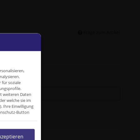
Frage zum Artikel
sonalisieren,
nalysieren.
für soziale
ngsprofile.
it weiteren Daten
der welche sie im
Ihre Einwilligung
tenschutz-Button
kzeptieren