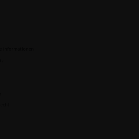
e Informationen
tz
m
recht