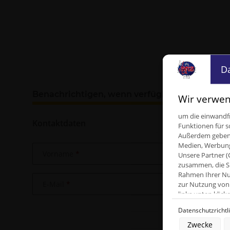
D
Benachrichtigen, wenn verfügbar
Wir verwen
um die einwandfr
Kontaktdaten
Funktionen für s
Außerdem geben w
Medien, Werbung 
Vorname
Unsere Partner (
zusammen, die Si
Rahmen Ihrer Nut
E-Mail
zur Nutzung von 
links unten kli
Datenschutzrichtl
Zwecke der Date
Zwecke
Speichern von o