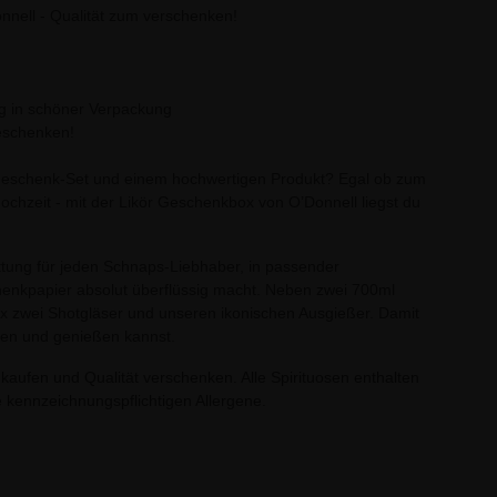
nell - Qualität zum verschenken!
g in schöner Verpackung
eschenken!
Geschenk-Set und einem hochwertigen Produkt? Egal ob zum
chzeit - mit der Likör Geschenkbox von O’Donnell liegst du
tattung für jeden Schnaps-Liebhaber, in passender
nkpapier absolut überflüssig macht. Neben zwei 700ml
x zwei Shotgläser und unseren ikonischen Ausgießer. Damit
ßen und genießen kannst.
kaufen und Qualität verschenken. Alle Spirituosen enthalten
 kennzeichnungspflichtigen Allergene.