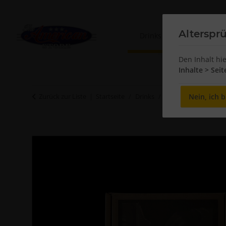
Alterspr
Drinks
Sweets
Den Inhalt hi
Inhalte > Sei
Nein, ich b
Zurück zur Liste
Startseite
Drinks
Moonshine
O'Do