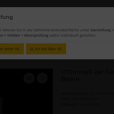
üfung
Chips and Snacks
Food
Breakfast
er können Sie in der Administrationsoberfläche unter
Darstellung >
ten > Hidden > Altersprüfung
selbst individuell gestalten.
in unter 18.
Ja, ich bin über 18.
nnell 2er Geschenkbox Harte Nuss & Wilde Beere
O'Donnell 2er G
Beere
Artikelnummer:
425179080198
GTIN:
4251790801988
Kategorie:
Moonshine