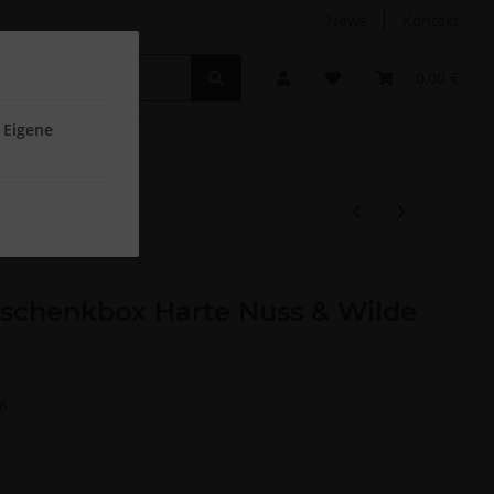
News
Kontakt
Non-Food
Autodüfte
0,00 €
 Eigene
eschenkbox Harte Nuss & Wilde
8