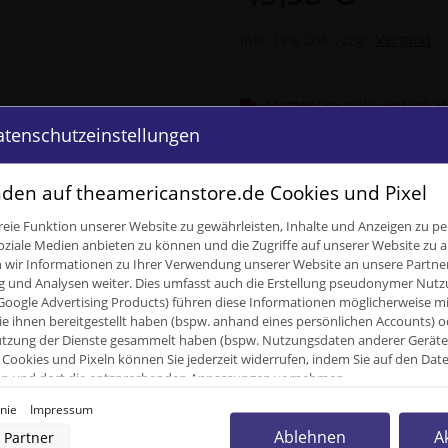
inkl. 19% USt. , zzgl.
Versand
Momentan nicht verfügbar
atenschutzeinstellungen
den auf theamericanstore.de Cookies und Pixel
eie Funktion unserer Website zu gewährleisten, Inhalte und Anzeigen zu per
oziale Medien anbieten zu können und die Zugriffe auf unserer Website zu a
ir Informationen zu Ihrer Verwendung unserer Website an unsere Partner 
und Analysen weiter. Dies umfasst auch die Erstellung pseudonymer Nutzu
Nachname
Google Advertising Products) führen diese Informationen möglicherweise m
e ihnen bereitgestellt haben (bspw. anhand eines persönlichen Accounts) o
zung der Dienste gesammelt haben (bspw. Nutzungsdaten anderer Geräte). 
Cookies und Pixeln können Sie jederzeit widerrufen, indem Sie auf den Da
cken und dort die entsprechenden Anpassungen vornehmen.
inie
Impressum
nverarbeitung durch unsere Partner:
Ablehnen
A
Partner
der Zugriff auf Informationen auf einem Endgerät