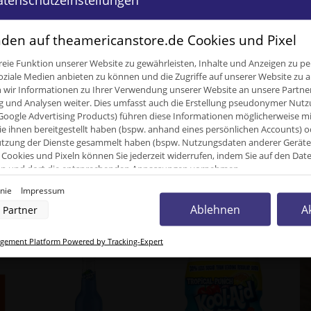
Loading...
den auf theamericanstore.de Cookies und Pixel
eie Funktion unserer Website zu gewährleisten, Inhalte und Anzeigen zu per
oziale Medien anbieten zu können und die Zugriffe auf unserer Website zu a
ir Informationen zu Ihrer Verwendung unserer Website an unsere Partner 
0,03 
und Analysen weiter. Dies umfasst auch die Erstellung pseudonymer Nutzu
Google Advertising Products) führen diese Informationen möglicherweise m
0,02
k
e ihnen bereitgestellt haben (bspw. anhand eines persönlichen Accounts) o
zung der Dienste gesammelt haben (bspw. Nutzungsdaten anderer Geräte). 
20,00
Cookies und Pixeln können Sie jederzeit widerrufen, indem Sie auf den Da
cken und dort die entsprechenden Anpassungen vornehmen.
inie
Impressum
nverarbeitung durch unsere Partner:
Ablehnen
A
Partner
unden kauften dazu folgende Artike
der Zugriff auf Informationen auf einem Endgerät
uzierter Daten zur Auswahl von Werbeanzeigen
rofilen für personalisierte Werbung
ement Platform Powered by Tracking-Expert
Profilen zur Auswahl personalisierter Werbung
rofilen zur Personalisierung von Inhalten
Profilen zur Auswahl personalisierter Inhalte
rbeleistung
rformance von Inhalten
lgruppen durch Statistiken oder Kombinationen von Daten aus verschiedenen Quellen