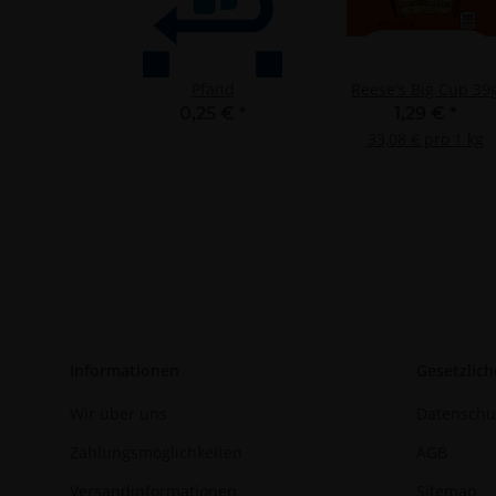
Entwicklung un
Verwendung redu
Besondere Featu
Verwendung gen
Pfand
Reese's Big Cup 39
Endgeräteeigensc
0,25 €
*
1,29 €
*
33,08 € pro 1 kg
Informationen
Gesetzlich
Wir über uns
Datenschu
Zahlungsmöglichkeiten
AGB
Versandinformationen
Sitemap