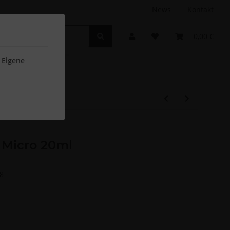
News
Kontakt
Non-Food
Autodüfte
0,00 €
 Eigene
 Micro 20ml
8