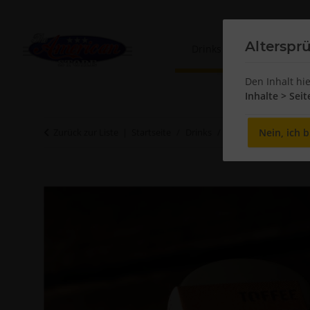
Alterspr
Drinks
Sweets
Den Inhalt hi
Inhalte > Sei
Nein, ich b
Zurück zur Liste
Startseite
Drinks
Moonshine
O'Do