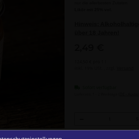
nur die allerbesten Zutaten
Likör mit 25% vol.
Hinweis: Alkoholhalti
über 18 Jahren!
2,49 €
124,50 € pro 1 l
inkl. 19% USt. , zzgl.
Versand
Sofort verfügbar
Lieferzeit:
1 - 2 Werktage
(DE - Ausla
S
atenschutzeinstellungen
Komponenten wer