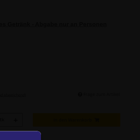
ges Getränk - Abgabe nur an Personen
Frage zum Artikel
nd abweichend)
tk
In den Warenkorb
den geladen ...