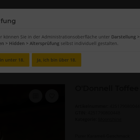
üfung
Chips and Snacks
Food
Breakfast
er können Sie in der Administrationsoberfläche unter
Darstellung >
ten > Hidden > Altersprüfung
selbst individuell gestalten.
in unter 18.
Ja, ich bin über 18.
nnell Toffee Micro 20ml
O'Donnell Toffee
Artikelnummer:
425179080044
GTIN:
4251790800448
Kategorie:
Moonshine
Purer Karamell-Geschmack