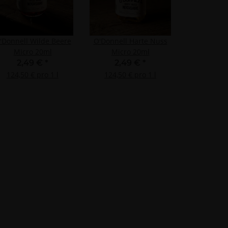
'Donnell Wilde Beere
O'Donnell Harte Nuss
Micro 20ml
Micro 20ml
2,49 €
*
2,49 €
*
124,50 € pro 1 l
124,50 € pro 1 l