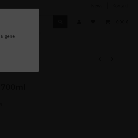
News
Kontakt
Non-Food
Autodüfte
0,00 €
 Eigene
e 700ml
9