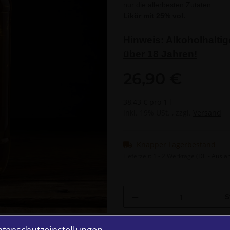
nur die allerbesten Zutaten
Likör mit 25% vol.
Hinweis: Alkoholhalti
über 18 Jahren!
26,90 €
38,43 € pro 1 l
inkl. 19% USt. , zzgl.
Versand
Knapper Lagerbestand
Lieferzeit:
1 - 2 Werktage
(DE - Ausla
S
Loading...
atenschutzeinstellungen
Komponenten wer