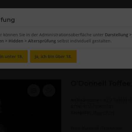
üfung
Chips and Snacks
Food
Breakfast
er können Sie in der Administrationsoberfläche unter
Darstellung >
ten > Hidden > Altersprüfung
selbst individuell gestalten.
in unter 18.
Ja, ich bin über 18.
nnell Toffee 700ml
O'Donnell Toffe
Artikelnummer:
425179080018
GTIN:
4251790800189
Kategorie:
Moonshine
Purer Karamell-Geschmack