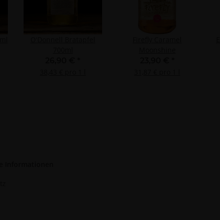
d Verbesserung der Angebote
zierter Daten zur Auswahl von Inhalten
res:
auer Standortdaten
0ml
O'Donnell Bratapfel
Firefly Caramel
E
haften zur Identifikation aktiv abfragen
700ml
Moonshine
26,90 €
*
23,90 €
*
38,43 € pro 1 l
31,87 € pro 1 l
e Informationen
tz