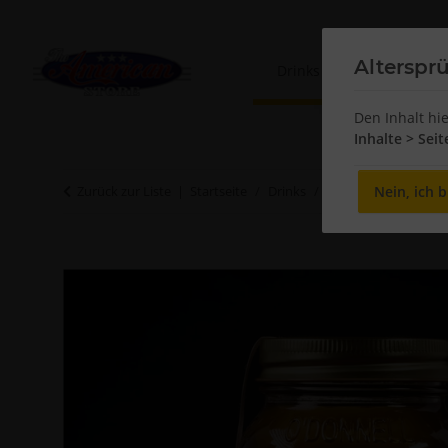
Alterspr
Drinks
Sweets
Den Inhalt hi
Inhalte > Sei
Nein, ich b
Zurück zur Liste
Startseite
Drinks
Moonshine
O'Do