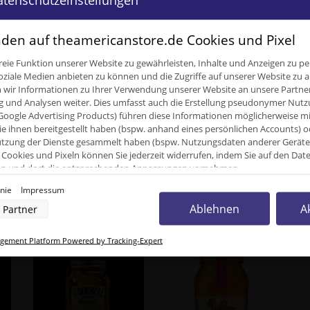
den auf theamericanstore.de Cookies und Pixel
eie Funktion unserer Website zu gewährleisten, Inhalte und Anzeigen zu per
oziale Medien anbieten zu können und die Zugriffe auf unserer Website zu a
ir Informationen zu Ihrer Verwendung unserer Website an unsere Partner 
1,20 kg
und Analysen weiter. Dies umfasst auch die Erstellung pseudonymer Nutzu
Google Advertising Products) führen diese Informationen möglicherweise m
0,70
kg
e ihnen bereitgestellt haben (bspw. anhand eines persönlichen Accounts) o
zung der Dienste gesammelt haben (bspw. Nutzungsdaten anderer Geräte). 
700,00 m
Cookies und Pixeln können Sie jederzeit widerrufen, indem Sie auf den Da
cken und dort die entsprechenden Anpassungen vornehmen.
inie
Impressum
nverarbeitung durch unsere Partner:
Ablehnen
A
Partner
unden kauften dazu folgende Artike
der Zugriff auf Informationen auf einem Endgerät
uzierter Daten zur Auswahl von Werbeanzeigen
rofilen für personalisierte Werbung
ement Platform Powered by Tracking-Expert
Profilen zur Auswahl personalisierter Werbung
rofilen zur Personalisierung von Inhalten
Profilen zur Auswahl personalisierter Inhalte
rbeleistung
rformance von Inhalten
lgruppen durch Statistiken oder Kombinationen von Daten aus verschiedenen Quellen