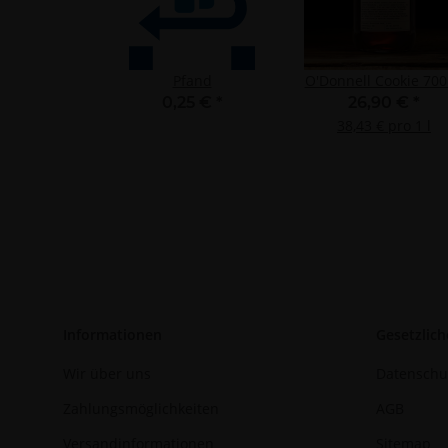
Entwicklung un
Verwendung redu
Besondere Featu
Verwendung gen
Pfand
O'Donnell Cookie 70
Endgeräteeigensc
0,25 €
*
26,90 €
*
38,43 € pro 1 l
Informationen
Gesetzlich
Wir über uns
Datenschu
Zahlungsmöglichkeiten
AGB
Versandinformationen
Sitemap