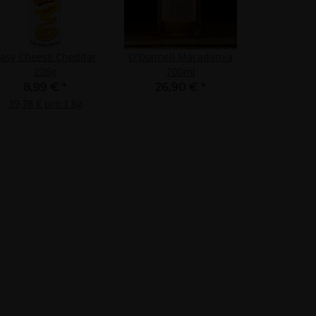
asy Cheese Cheddar
O'Donnell Macadamia
226g
700ml
8,99 €
*
26,90 €
*
39,78 € pro 1 kg