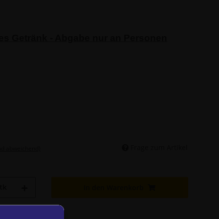
ges Getränk - Abgabe nur an Personen
Frage zum Artikel
nd abweichend)
tk
In den Warenkorb
den geladen ...