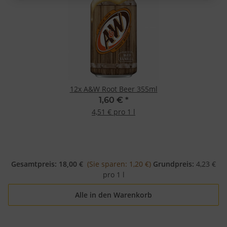
Messung der Werbeleistung
Messung der Performance von Inhalten
Analyse von Zielgruppen durch Statistiken oder Kombinationen von
Daten aus verschiedenen Quellen
Entwicklung und Verbesserung der Angebote
Verwendung reduzierter Daten zur Auswahl von Inhalten
Besondere Features:
Verwendung genauer Standortdaten
Endgeräteeigenschaften zur Identifikation aktiv abfragen
12x
A&W Root Beer 355ml
1,60 €
*
4,51 € pro 1 l
Gesamtpreis:
18,00 €
(Sie sparen: 1,20 €)
Grundpreis:
4,23 €
pro 1 l
Alle in den Warenkorb