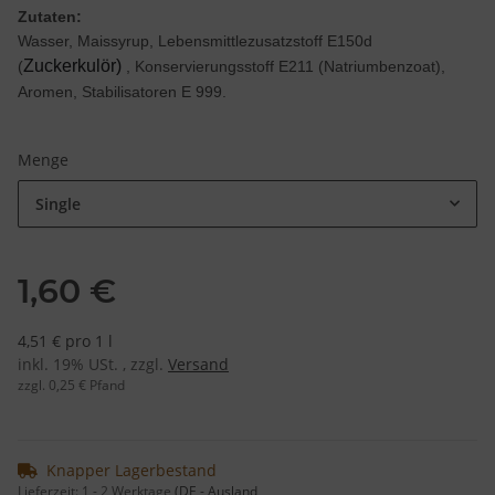
Zutaten:
Wasser, Maissyrup, Lebensmittlezusatzstoff E150d
Zuckerkulör)
(
, Konservierungsstoff E211 (Natriumbenzoat),
Aromen, Stabilisatoren E 999.
Menge
Single
1,60 €
4,51 € pro 1 l
inkl. 19% USt. , zzgl.
Versand
zzgl. 0,25 € Pfand
Knapper Lagerbestand
Lieferzeit:
1 - 2 Werktage
(DE - Ausland