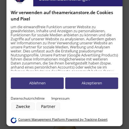
Eiweiß: 0 g
Salz: 0 g
Wir verwenden auf theamericanstore.de Cookies
Herkunftsland USA
und Pixel
um die einwandfreie Funktion unserer Website zu
gewährleisten, Inhalte und Anzeigen zu personalisieren,
Produkteigenschaft
Wert
Versandgewicht:
0,40 kg
Funktionen für soziale Medien anbieten zu können und die
Zugriffe auf unserer Website zu analysieren. Außerdem geben
Artikelgewicht:
0,36
kg
wir Informationen zu Ihrer Verwendung unserer Website an
unsere Partner für soziale Medien, Werbung und Analysen
weiter. Dies umfasst auch die Erstellung pseudonymer
Inhalt:
355,00 ml
Nutzungsprofile. Unsere Partner (Google Advertising Products)
führen diese Informationen möglicherweise mit weiteren
Daten zusammen, die Sie ihnen bereitgestellt haben (bspw.
anhand eines persönlichen Accounts) oder welche sie im
Rahmen Ihrer Nutzung der Dienste gesammelt haben (bspw.
Nutzungsdaten anderer Geräte). Ihre Einwilligung zur Nutzung
von Cookies und Pixeln können Sie jederzeit widerrufen,
Ablehnen
Akzeptieren
indem Sie auf den Datenschutz-Button links unten klicken und
dort die entsprechenden Anpassungen vornehmen.
Zwecke der Datenverarbeitung durch unsere Partner:
Datenschutzrichtlinie
Impressum
Speichern von oder Zugriff auf Informationen auf einem Endgerät
Kaufen Sie diesen Artikel im Set!
Zwecke
Partner
Verwendung reduzierter Daten zur Auswahl von Werbeanzeigen
Erstellung von Profilen für personalisierte Werbung
Verwendung von Profilen zur Auswahl personalisierter Werbung
Consent Management Platform Powered by Tracking-Expert
Erstellung von Profilen zur Personalisierung von Inhalten
Verwendung von Profilen zur Auswahl personalisierter Inhalte