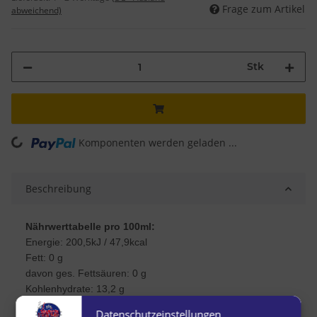
Frage zum Artikel
abweichend)
Stk
ading...
Komponenten werden geladen ...
Beschreibung
Nährwerttabelle pro 100ml:
Energie: 200,5kJ / 47,9kcal
Fett: 0 g
davon ges. Fettsäuren: 0 g
Kohlenhydrate: 13,2 g
davon Zucker: 12,7 g
Datenschutzeinstellungen