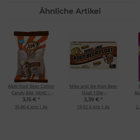
Ähnliche Artikel
A&W Root Beer Cotton
Mike and Ike Root Beer
Candy 88g -MHD -:
Float 120g-
Ma
-30.07.26 -
MHD-.-30.062026-
3,15 €
*
2,39 €
*
35,80 € pro 1 kg
19,92 € pro 1 kg
2