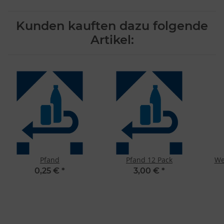
Kunden kauften dazu folgende
Artikel:
Pfand
Pfand 12 Pack
We
0,25 €
*
3,00 €
*