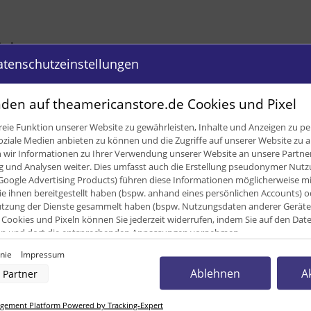
ügbar
atenschutzeinstellungen
den auf theamericanstore.de Cookies und Pixel
eie Funktion unserer Website zu gewährleisten, Inhalte und Anzeigen zu per
oziale Medien anbieten zu können und die Zugriffe auf unserer Website zu a
ir Informationen zu Ihrer Verwendung unserer Website an unsere Partner 
und Analysen weiter. Dies umfasst auch die Erstellung pseudonymer Nutzu
Google Advertising Products) führen diese Informationen möglicherweise m
e ihnen bereitgestellt haben (bspw. anhand eines persönlichen Accounts) o
zung der Dienste gesammelt haben (bspw. Nutzungsdaten anderer Geräte). 
Cookies und Pixeln können Sie jederzeit widerrufen, indem Sie auf den Da
cken und dort die entsprechenden Anpassungen vornehmen.
0,38
kg
inie
Impressum
nverarbeitung durch unsere Partner:
Ablehnen
A
Partner
384,00 g
der Zugriff auf Informationen auf einem Endgerät
uzierter Daten zur Auswahl von Werbeanzeigen
rofilen für personalisierte Werbung
ement Platform Powered by Tracking-Expert