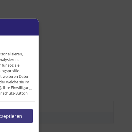
sonalisieren,
nalysieren.
für soziale
ngsprofile.
it weiteren Daten
der welche sie im
Ihre Einwilligung
tenschutz-Button
kzeptieren