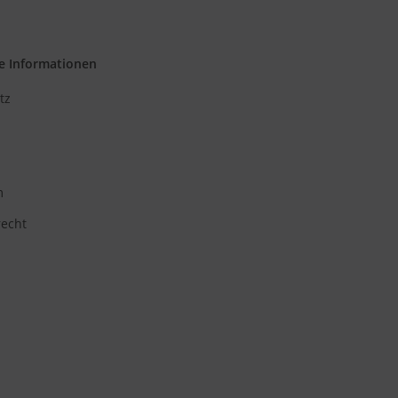
e Informationen
tz
m
recht