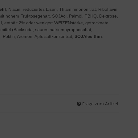
ehl
, Niacin, reduziertes Eisen, Thiaminmononitrat, Riboflavin,
 mit hohem Fruktosegehalt, SOJAöl, Palmöl, TBHQ, Dextrose,
l
, enthält 2% oder weniger: WEIZENstärke, getrocknete
ebmittel (Backsoda, saures natriumpyrophosphat,
 Pektin, Aromen, Apfelsaftkonzentrat,
SOJAlecithin
.
Frage zum Artikel