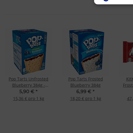
Verwendung von 
Erstellung von P
Verwendung von 
Messung der We
Messung der Pe
Analyse von Zie
Entwicklung un
Verwendung redu
Besondere Featu
Verwendung gen
Endgeräteeigensc
Pop Tarts Unfrosted
Pop Tarts Frosted
Kit
Blueberry 384g -
Blueberry 384g
Fros
MHD:-31.07.2026 -
MHD
5,90 €
*
6,99 €
*
15,36 € pro 1 kg
18,20 € pro 1 kg
47,