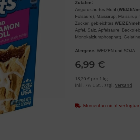
Zutaten:
Angereichertes Mehl (
WEIZENm
Folsäure), Maissirup, Maissirup
Zucker, gebleichtes
WEIZENmeh
Äpfel, Salz, Apfelsäure, Backtri
Monokalziumphosphat), Gelatine,
Alergene:
WEIZEN und SOJA.
6,99 €
18,20 € pro 1 kg
inkl. 7% USt. , zzgl.
Versand
Momentan nicht verfügbar