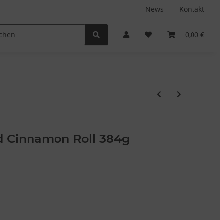
News
Kontakt
Non-Food
Autodüfte
0,00 €
ed Cinnamon Roll 384g