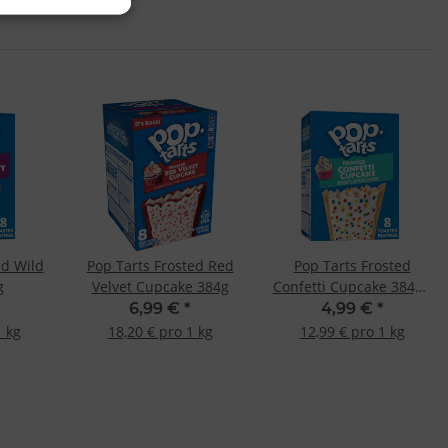
ed Wild
Pop Tarts Frosted Red
Pop Tarts Frosted
g
Velvet Cupcake 384g
Confetti Cupcake 384g -
MHD: 19.02.2025-
6,99 €
*
4,99 €
*
1 kg
18,20 € pro 1 kg
12,99 € pro 1 kg