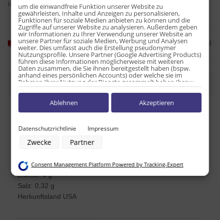
inkl. 7% USt. , zzgl.
Versand
um die einwandfreie Funktion unserer Website zu
gewährleisten, Inhalte und Anzeigen zu personalisieren,
Funktionen für soziale Medien anbieten zu können und die
Zugriffe auf unserer Website zu analysieren. Außerdem geben
wir Informationen zu Ihrer Verwendung unserer Website an
unsere Partner für soziale Medien, Werbung und Analysen
Frage zum Artikel
Momentan nicht verfügbar
weiter. Dies umfasst auch die Erstellung pseudonymer
Nutzungsprofile. Unsere Partner (Google Advertising Products)
führen diese Informationen möglicherweise mit weiteren
Daten zusammen, die Sie ihnen bereitgestellt haben (bspw.
anhand eines persönlichen Accounts) oder welche sie im
Rahmen Ihrer Nutzung der Dienste gesammelt haben (bspw.
Beschreibung
Nutzungsdaten anderer Geräte). Ihre Einwilligung zur Nutzung
von Cookies und Pixeln können Sie jederzeit widerrufen,
Ablehnen
Akzeptieren
indem Sie auf den Datenschutz-Button links unten klicken und
dort die entsprechenden Anpassungen vornehmen.
Nährwerttabelle pro 100g:
Energie: 1540kJ / 370kcal
Zwecke der Datenverarbeitung durch unsere Partner:
Datenschutzrichtlinie
Impressum
Fett: 8,3 g
Speichern von oder Zugriff auf Informationen auf einem Endgerät
Zwecke
Partner
davon ges. Fettsäuren: 2,5 g
Verwendung reduzierter Daten zur Auswahl von Werbeanzeigen
Erstellung von Profilen für personalisierte Werbung
Kohlenhydrate: 71 g
Verwendung von Profilen zur Auswahl personalisierter Werbung
davon Zucker: 30 g
Consent Management Platform Powered by Tracking-Expert
Erstellung von Profilen zur Personalisierung von Inhalten
Eiweiß: 4 g
Verwendung von Profilen zur Auswahl personalisierter Inhalte
Messung der Werbeleistung
Salz: 0,32 g
Messung der Performance von Inhalten
Herkunftsland USA
Analyse von Zielgruppen durch Statistiken oder Kombinationen von
Daten aus verschiedenen Quellen
Entwicklung und Verbesserung der Angebote