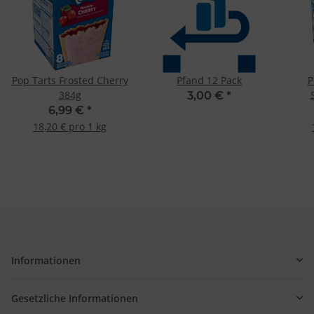
Pop Tarts Frosted Cherry
Pfand 12 Pack
P
384g
3,00 €
*
6,99 €
*
18,20 € pro 1 kg
Informationen
Gesetzliche Informationen