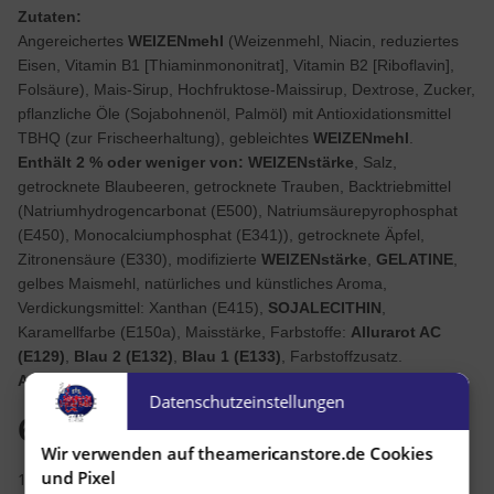
Zutaten:
Angereichertes
WEIZENmehl
(Weizenmehl, Niacin, reduziertes
Eisen, Vitamin B1 [Thiaminmononitrat], Vitamin B2 [Riboflavin],
Folsäure), Mais-Sirup, Hochfruktose-Maissirup, Dextrose, Zucker,
pflanzliche Öle (Sojabohnenöl, Palmöl) mit Antioxidationsmittel
TBHQ (zur Frischeerhaltung), gebleichtes
WEIZENmehl
.
Enthält 2 % oder weniger von:
WEIZENstärke
, Salz,
getrocknete Blaubeeren, getrocknete Trauben, Backtriebmittel
(Natriumhydrogencarbonat (E500), Natriumsäurepyrophosphat
(E450), Monocalciumphosphat (E341)), getrocknete Äpfel,
Zitronensäure (E330), modifizierte
WEIZENstärke
,
GELATINE
,
gelbes Maismehl, natürliches und künstliches Aroma,
Verdickungsmittel: Xanthan (E415),
SOJALECITHIN
,
Karamellfarbe (E150a), Maisstärke, Farbstoffe:
Allurarot AC
(E129)
,
Blau 2 (E132)
,
Blau 1 (E133)
, Farbstoffzusatz.
Alergene:
Enthät WEIZEN und SOJA.
Datenschutzeinstellungen
6,99 €
Wir verwenden auf theamericanstore.de Cookies
und Pixel
18,20 € pro 1 kg