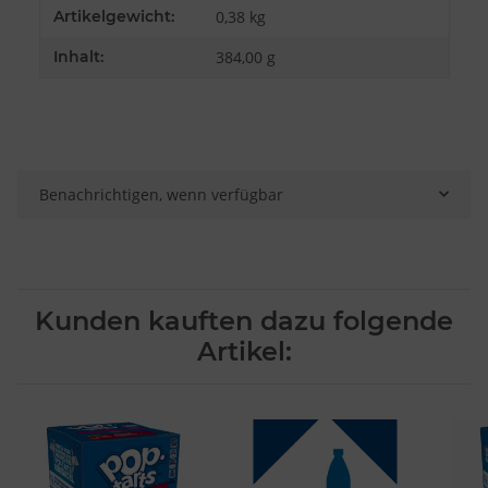
Verwendung reduzierter Daten zur Auswahl von Inhalten
Produkteigenschaft
Wert
Artikelgewicht:
0,38
kg
Besondere Features:
Inhalt:
384,00 g
Verwendung genauer Standortdaten
Endgeräteeigenschaften zur Identifikation aktiv abfragen
Benachrichtigen, wenn verfügbar
Kunden kauften dazu folgende
Artikel: