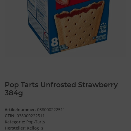
Pop Tarts Unfrosted Strawberry
384g
Artikelnummer:
038000222511
GTIN:
038000222511
Kategorie:
Pop-Tarts
Hersteller:
Kellog`s