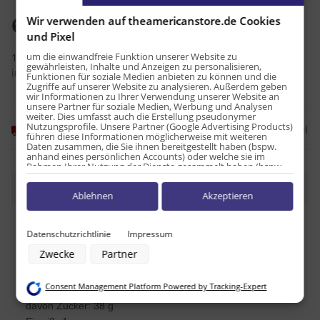
6,99 €
Wir verwenden auf theamericanstore.de Cookies
und Pixel
um die einwandfreie Funktion unserer Website zu
18,20 € pro 1 kg
gewährleisten, Inhalte und Anzeigen zu personalisieren,
inkl. 7% USt. , zzgl.
Versand
Funktionen für soziale Medien anbieten zu können und die
Zugriffe auf unserer Website zu analysieren. Außerdem geben
wir Informationen zu Ihrer Verwendung unserer Website an
unsere Partner für soziale Medien, Werbung und Analysen
weiter. Dies umfasst auch die Erstellung pseudonymer
Nutzungsprofile. Unsere Partner (Google Advertising Products)
Frage zum Artikel
Momentan nicht verfügbar
führen diese Informationen möglicherweise mit weiteren
Daten zusammen, die Sie ihnen bereitgestellt haben (bspw.
anhand eines persönlichen Accounts) oder welche sie im
Rahmen Ihrer Nutzung der Dienste gesammelt haben (bspw.
Nutzungsdaten anderer Geräte). Ihre Einwilligung zur Nutzung
von Cookies und Pixeln können Sie jederzeit widerrufen,
Beschreibung
Ablehnen
Akzeptieren
indem Sie auf den Datenschutz-Button links unten klicken und
dort die entsprechenden Anpassungen vornehmen.
Nährwerttabelle pro 100g:
Zwecke der Datenverarbeitung durch unsere Partner:
Datenschutzrichtlinie
Impressum
Energie: 1591kJ / 380kcal
Speichern von oder Zugriff auf Informationen auf einem Endgerät
Zwecke
Partner
Verwendung reduzierter Daten zur Auswahl von Werbeanzeigen
Fett: 10 g
Erstellung von Profilen für personalisierte Werbung
davon ges. Fettsäuren: 0 g
Verwendung von Profilen zur Auswahl personalisierter Werbung
Consent Management Platform Powered by Tracking-Expert
Erstellung von Profilen zur Personalisierung von Inhalten
Kohlenhydrate: 70 g
Verwendung von Profilen zur Auswahl personalisierter Inhalte
davon Zucker: 38 g
Messung der Werbeleistung