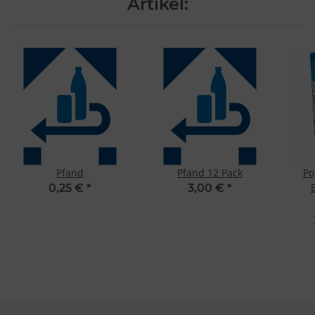
Artikel:
Pfand
Pfand 12 Pack
Po
0,25 €
*
3,00 €
*
M