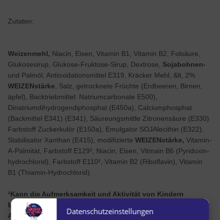
Zutaten:
Weizenmehl,
Niacin, Eisen, Vitamin B1, Vitamin B2, Folsäure,
Glukosesirup, Glukose-Fruktose-Sirup, Dextrose,
Sojabohnen-
und Palmöl, Antioxidationsmittel E319, Kräcker Mehl, &lt, 2%
WEIZENstärke
, Salz, getrocknete Früchte (Erdbeeren, Birnen,
äpfel), Backtriebmittel: Natriumcarbonate E500),
Dinatriumdihydrogendiphosphat (E450a), Calciumphosphat
(Backmittel E341) (E341), Säureungsmittle Zitronensäure (E330)
Farbstoff Zuckerkulör (E150a), Emulgator SOJAlecithin (E322),
Stabilisator Xanthan (E415), modifizierte
WEIZENstärke,
Vitamin-
A-Palmitat, Farbstoff E129², Niacin, Eisen, Vitmain B6 (Pyridoxin-
hydrochlorid), Farbstoff E110², Vitamin B2 (Riboflavin), Vitamin
B1 (Thiamin-Hydrochlorid).
²Kann die Aufmerksamkeit und Aktivität von Kindern
beeinträchtigen
Datenschutzeinstellungen
Allergene: Weizen, Sojabonen