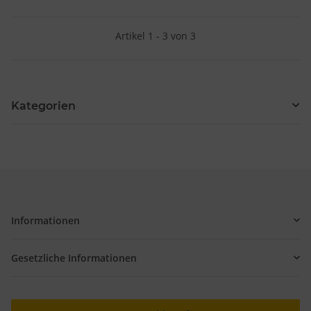
Besondere Features:
Verwendung genauer Standortdaten
Endgeräteeigenschaften zur Identifikation aktiv abfragen
Artikel 1 - 3 von 3
Kategorien
Informationen
Gesetzliche Informationen