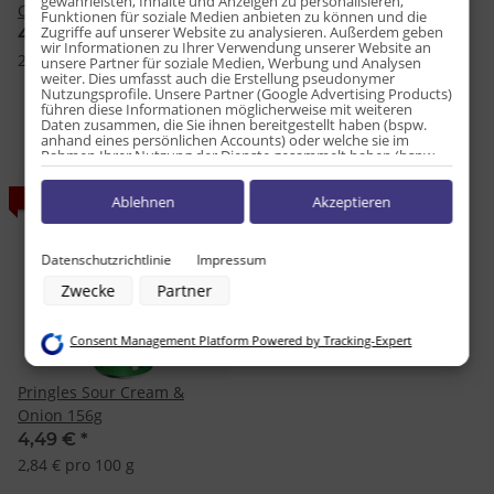
gewährleisten, Inhalte und Anzeigen zu personalisieren,
Cream 156g
4,49 €
*
Funktionen für soziale Medien anbieten zu können und die
Zugriffe auf unserer Website zu analysieren. Außerdem geben
4,49 €
*
2,84 € pro 100 g
wir Informationen zu Ihrer Verwendung unserer Website an
2,84 € pro 100 g
unsere Partner für soziale Medien, Werbung und Analysen
weiter. Dies umfasst auch die Erstellung pseudonymer
Nutzungsprofile. Unsere Partner (Google Advertising Products)
führen diese Informationen möglicherweise mit weiteren
Daten zusammen, die Sie ihnen bereitgestellt haben (bspw.
anhand eines persönlichen Accounts) oder welche sie im
Rahmen Ihrer Nutzung der Dienste gesammelt haben (bspw.
Nutzungsdaten anderer Geräte). Ihre Einwilligung zur Nutzung
von Cookies und Pixeln können Sie jederzeit widerrufen,
AUSVERKAUFT
Ablehnen
Akzeptieren
indem Sie auf den Datenschutz-Button links unten klicken und
dort die entsprechenden Anpassungen vornehmen.
Zwecke der Datenverarbeitung durch unsere Partner:
Datenschutzrichtlinie
Impressum
Speichern von oder Zugriff auf Informationen auf einem Endgerät
Zwecke
Partner
Verwendung reduzierter Daten zur Auswahl von Werbeanzeigen
Erstellung von Profilen für personalisierte Werbung
Verwendung von Profilen zur Auswahl personalisierter Werbung
Consent Management Platform Powered by Tracking-Expert
Erstellung von Profilen zur Personalisierung von Inhalten
Verwendung von Profilen zur Auswahl personalisierter Inhalte
Messung der Werbeleistung
Pringles Sour Cream &
Messung der Performance von Inhalten
Onion 156g
Analyse von Zielgruppen durch Statistiken oder Kombinationen von
Daten aus verschiedenen Quellen
4,49 €
*
Entwicklung und Verbesserung der Angebote
2,84 € pro 100 g
Verwendung reduzierter Daten zur Auswahl von Inhalten