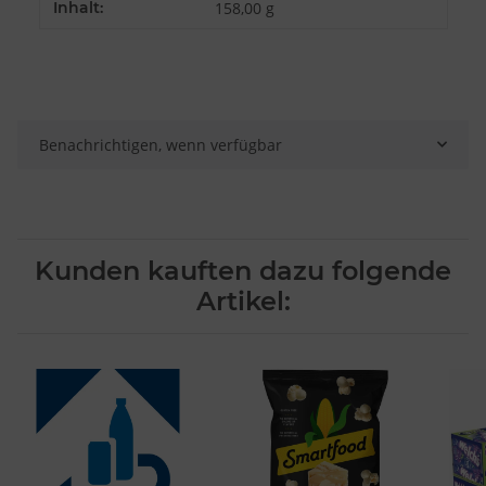
Inhalt:
158,00 g
Besondere Features:
Verwendung genauer Standortdaten
Endgeräteeigenschaften zur Identifikation aktiv abfragen
Benachrichtigen, wenn verfügbar
Kunden kauften dazu folgende
Artikel: