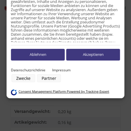
gewährleisten, Inhalte und Anzeigen zu personalisieren,
Funktionen für soziale Medien anbieten zu können und die
Frage zum Artikel
Momentan nicht verfügbar
Zugriffe auf unserer Website zu analysieren. Außerdem geben
wir Informationen zu Ihrer Verwendung unserer Website an
unsere Partner für soziale Medien, Werbung und Analysen
weiter. Dies umfasst auch die Erstellung pseudonymer
Nutzungsprofile. Unsere Partner (Google Advertising Products)
führen diese Informationen möglicherweise mit weiteren
Beschreibung
Daten zusammen, die Sie ihnen bereitgestellt haben (bspw.
anhand eines persönlichen Accounts) oder welche sie im
Rahmen Ihrer Nutzung der Dienste gesammelt haben (bspw.
Nutzungsdaten anderer Geräte). Ihre Einwilligung zur Nutzung
Nährwert pro 100g:
von Cookies und Pixeln können Sie jederzeit widerrufen,
Ablehnen
Akzeptieren
indem Sie auf den Datenschutz-Button links unten klicken und
Energie: 2243kJ/536kcal
dort die entsprechenden Anpassungen vornehmen.
Fett: 32,14g
davon gesättigte Fettsäuren: 8,93g
Zwecke der Datenverarbeitung durch unsere Partner:
Datenschutzrichtlinie
Impressum
Kohlenhydrate: 57,14g
Speichern von oder Zugriff auf Informationen auf einem Endgerät
Zwecke
Partner
Verwendung reduzierter Daten zur Auswahl von Werbeanzeigen
davon Zucker: 3,57g
Erstellung von Profilen für personalisierte Werbung
Eiweiß: 3,57g
Verwendung von Profilen zur Auswahl personalisierter Werbung
Consent Management Platform Powered by Tracking-Expert
Erstellung von Profilen zur Personalisierung von Inhalten
Salz: 0,5g
Verwendung von Profilen zur Auswahl personalisierter Inhalte
Messung der Werbeleistung
Messung der Performance von Inhalten
Produkteigenschaft
Wert
Versandgewicht:
0,20 kg
Analyse von Zielgruppen durch Statistiken oder Kombinationen von
Daten aus verschiedenen Quellen
Entwicklung und Verbesserung der Angebote
Artikelgewicht:
0,16
kg
Verwendung reduzierter Daten zur Auswahl von Inhalten