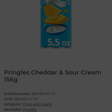
Pringles Cheddar & Sour Cream
156g
Artikelnummer:
064100141131
GTIN:
064100141131
Kategorie:
Chips and Snacks
Hersteller:
Pringles