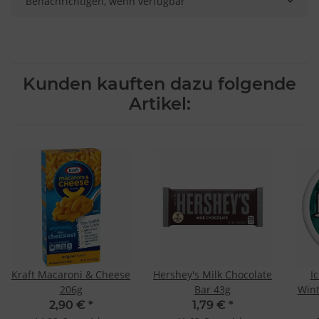
Benachrichtigen, wenn verfügbar
Kunden kauften dazu folgende
Artikel:
Kraft Macaroni & Cheese
Hershey's Milk Chocolate
I
206g
Bar 43g
Wint
2,90 €
*
1,79 €
*