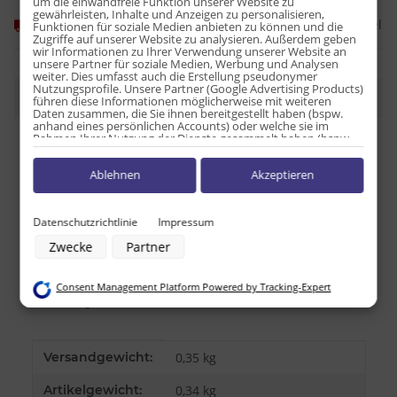
um die einwandfreie Funktion unserer Website zu
gewährleisten, Inhalte und Anzeigen zu personalisieren,
Frage zum Artikel
Momentan nicht verfügbar
Funktionen für soziale Medien anbieten zu können und die
Zugriffe auf unserer Website zu analysieren. Außerdem geben
wir Informationen zu Ihrer Verwendung unserer Website an
unsere Partner für soziale Medien, Werbung und Analysen
weiter. Dies umfasst auch die Erstellung pseudonymer
Nutzungsprofile. Unsere Partner (Google Advertising Products)
Beschreibung
führen diese Informationen möglicherweise mit weiteren
Daten zusammen, die Sie ihnen bereitgestellt haben (bspw.
anhand eines persönlichen Accounts) oder welche sie im
Rahmen Ihrer Nutzung der Dienste gesammelt haben (bspw.
Nährwerttabelle pro 100g:
Nutzungsdaten anderer Geräte). Ihre Einwilligung zur Nutzung
von Cookies und Pixeln können Sie jederzeit widerrufen,
Ablehnen
Akzeptieren
indem Sie auf den Datenschutz-Button links unten klicken und
Energie: 1.556,9kJ / 372,1kcal
dort die entsprechenden Anpassungen vornehmen.
Fett: 4,7 g
Zwecke der Datenverarbeitung durch unsere Partner:
Datenschutzrichtlinie
Impressum
davon ges. Fettsäuren: 1,2 g
Speichern von oder Zugriff auf Informationen auf einem Endgerät
Kohlenhydrate: 74,4 g
Zwecke
Partner
Verwendung reduzierter Daten zur Auswahl von Werbeanzeigen
davon Zucker: 25,6 g
Erstellung von Profilen für personalisierte Werbung
Verwendung von Profilen zur Auswahl personalisierter Werbung
Eiweiß: 9,3 g
Consent Management Platform Powered by Tracking-Expert
Erstellung von Profilen zur Personalisierung von Inhalten
Salz: 0,5 g
Verwendung von Profilen zur Auswahl personalisierter Inhalte
Messung der Werbeleistung
Messung der Performance von Inhalten
Analyse von Zielgruppen durch Statistiken oder Kombinationen von
Produkteigenschaft
Wert
Versandgewicht:
0,35 kg
Daten aus verschiedenen Quellen
Entwicklung und Verbesserung der Angebote
Artikelgewicht:
0,34
kg
Verwendung reduzierter Daten zur Auswahl von Inhalten