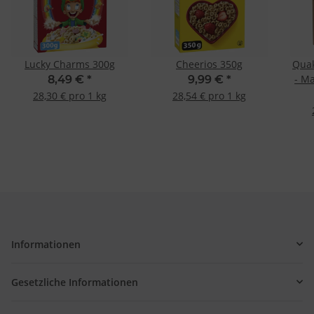
Lucky Charms 300g
Cheerios 350g
Quak
- M
8,49 €
*
9,99 €
*
28,30 € pro 1 kg
28,54 € pro 1 kg
Informationen
Gesetzliche Informationen