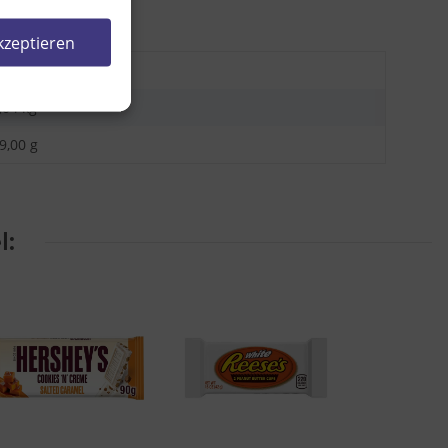
kzeptieren
,05 kg
,04
kg
9,00 g
l: