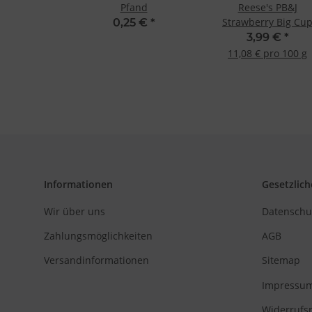
Pfand
Reese's PB&J
Strawberry Big Cu
0,25 €
*
King Size 79g
3,99 €
*
11,08 € pro 100 g
Informationen
Gesetzlich
Wir über uns
Datenschu
Zahlungsmöglichkeiten
AGB
Versandinformationen
Sitemap
Impressu
Widerrufs