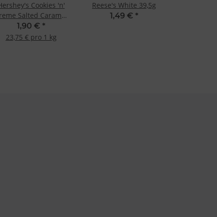
Hershey's Cookies 'n'
Reese's White 39,5g
reme Salted Caramel
1,49 €
*
0g MHD:- 31.07.2026 -
1,90 €
*
23,75 € pro 1 kg