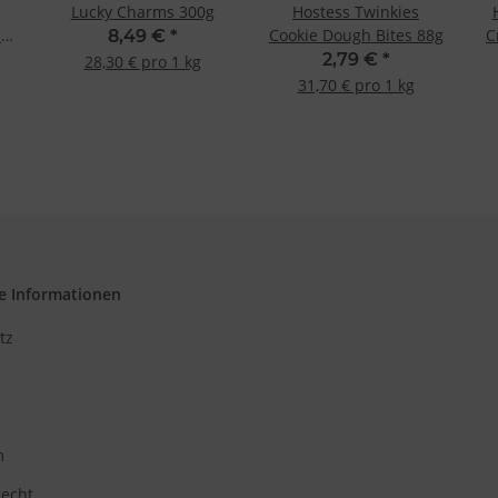
Lucky Charms 300g
Hostess Twinkies
p
Cookie Dough Bites 88g
C
8,49 €
*
9
2,79 €
*
28,30 € pro 1 kg
31,70 € pro 1 kg
e Informationen
tz
m
recht