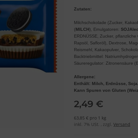
Zutaten:
Milchschokolade (Zucker, Kakao
(
MILCH
), Emulgatoren:
SOJAlec
ERDNÜSSE, Zucker, pflanzliche 
Rapsöl, Safloröl), Dextrose, Mag
Reismehl, Kakaopulver, Schokola
Backtriebmittel: Natriumhydroge
Säureregulator: Zitronensäure (
Allergene:
Enthält: Milch, Erdnüsse, Soja
Kann Spuren von Gluten (Weiz
2,49 €
63,85 € pro 1 kg
inkl. 7% USt. , zzgl.
Versand