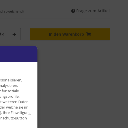
Frage zum Artikel
nd abweichend)
tk
In den Warenkorb
den geladen ...
sonalisieren,
nalysieren.
für soziale
ngsprofile.
it weiteren Daten
der welche sie im
Ihre Einwilligung
tenschutz-Button