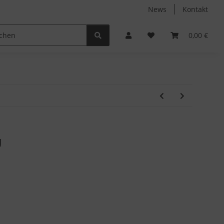
News
Kontakt
Non-Food
Autodüfte
0,00 €
g