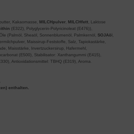
butter, Kakaomasse,
MILCHpulver
,
MILCHfett
, Laktose
ithin
(E322), Polyglycerin-Polyricinoleat (E476)),
Öle (Palmöl, Sheaöl, Sonnenblumenöl, Palmkernöl,
SOJAö
l,
ermilchpulver, Maissirup-Feststoffe, Salz, Tapiokastärke,
de, Maisstärke, Invertzuckersirup, Hafermehl,
ncarbonat (E500), Stabilisator: Xanthangummi (E415),
E330), Antioxidationsmittel: TBHQ (E319), Aroma.
.
en) enthalten.