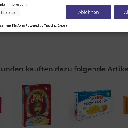
inie
Impressum
nverarbeitung durch unsere Partner:
Ablehnen
A
Partner
der Zugriff auf Informationen auf einem Endgerät
uzierter Daten zur Auswahl von Werbeanzeigen
0
rofilen für personalisierte Werbung
ement Platform Powered by Tracking-Expert
Profilen zur Auswahl personalisierter Werbung
0
rofilen zur Personalisierung von Inhalten
Profilen zur Auswahl personalisierter Inhalte
3
rbeleistung
rformance von Inhalten
lgruppen durch Statistiken oder Kombinationen von Daten aus verschiedenen Quellen
d Verbesserung der Angebote
zierter Daten zur Auswahl von Inhalten
unden kauften dazu folgende Artike
res:
auer Standortdaten
haften zur Identifikation aktiv abfragen