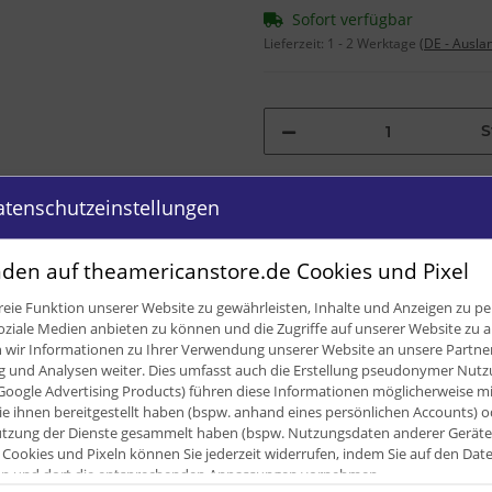
Sofort verfügbar
Lieferzeit:
1 - 2 Werktage
(DE - Ausla
S
Loading...
Komponenten wer
atenschutzeinstellungen
den auf theamericanstore.de Cookies und Pixel
eie Funktion unserer Website zu gewährleisten, Inhalte und Anzeigen zu per
oziale Medien anbieten zu können und die Zugriffe auf unserer Website zu a
ir Informationen zu Ihrer Verwendung unserer Website an unsere Partner 
und Analysen weiter. Dies umfasst auch die Erstellung pseudonymer Nutzu
Google Advertising Products) führen diese Informationen möglicherweise m
e ihnen bereitgestellt haben (bspw. anhand eines persönlichen Accounts) o
zung der Dienste gesammelt haben (bspw. Nutzungsdaten anderer Geräte). 
Cookies und Pixeln können Sie jederzeit widerrufen, indem Sie auf den Da
cken und dort die entsprechenden Anpassungen vornehmen.