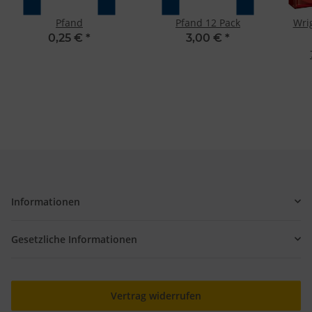
Pfand
Pfand 12 Pack
Wrig
0,25 €
*
3,00 €
*
Informationen
Gesetzliche Informationen
Vertrag widerrufen