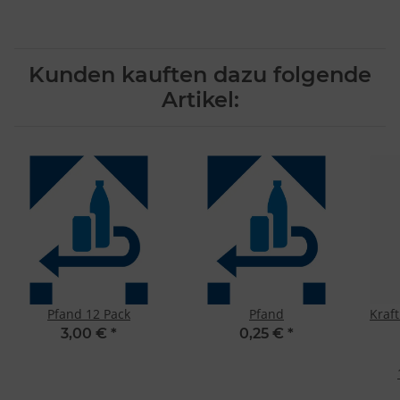
Kunden kauften dazu folgende
Artikel:
Pfand 12 Pack
Pfand
Kraf
3,00 €
*
0,25 €
*